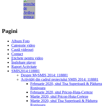
Pagini
Album Foto
Categorie video
Caută videouri
Contact
Etichete pentru video
Înglobare player
Raport Activitate
SMIS2014:118881
Despre MySMIS 2014: 118881
Activități din cadrul proiectului SMIS 2014: 118881
Februarie 2020, situl Tisa Superioară & Pădurea
Ronișoara
Februarie 2020, situl Pricop-Huta-Certeze
Martie 2020, situl Pricop-Huta-Certeze
Martie 2020, situl Tisa Superioară & Pădurea
Ronișoara