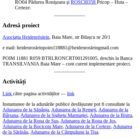
RO04 Pădurea Ronişoara şi
ROSCI0358
Pricop – Huta –
Certeze.
Adresă proiect
Asociația Heidenröslein
, Baia Mare, str Bilașcu nr 20/1
e mail: heidenrosleinpoim118881@heidenrosleingmail.com
POIM 11881 R059 BTRLRONCRT001291005, deschis la Banca
TRANSILVANIA Baia Mare – cont curent implementare proiect.
Activități
Link
către pagina activităților —
link
Instantanee de la adunările publice desfășurate pot fi consultate la
Adunarea de la Săpânța
,
Adunarea de la Remeți
,
Adunarea de la
Bârsana
,
Adunarea de la Sighetu Marmației
,
Adunarea de la Bistra
,
Adunarea de la Rona de Sus
,
Adunarea de la Rona de Jos
,
Adunarea de la Bocicoiu Mare
,
Adunarea de la Certeze
,
Adunarea
de la Sărăsău
,
Adunarea de la Câmpulung la Tisa
.