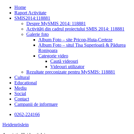
Skip
Home
to
Raport Activitate
content
SMIS2014:118881
Despre MySMIS 2014: 118881
Activități din cadrul proiectului SMIS 2014: 118881
Galerie foto
Album Foto – site Pricop-Huta-Certeze
Album Foto – situl Tisa Superioară & Pădurea
Ronișoara
Categorie video
Caută videouri
Videouri utilizator
Rezultate preconizate pentru MySMIS: 118881
Cultural
Educational
Mediu
Social
Contact
Campanii de informare
0262-224166
Heidenröslein