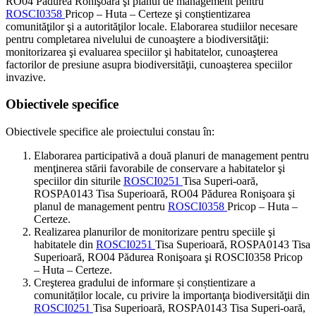
RO04 Pădurea Ronişoara şi planul de management pentru
ROSCI0358
Pricop – Huta – Certeze şi conştientizarea
comunităţilor şi a autorităţilor locale. Elaborarea studiilor necesare
pentru completarea nivelului de cunoaştere a biodiversităţii:
monitorizarea şi evaluarea speciilor şi habitatelor, cunoaşterea
factorilor de presiune asupra biodiversităţii, cunoaşterea speciilor
invazive.
Obiectivele specifice
Obiectivele specifice ale proiectului constau în:
Elaborarea participativă a două planuri de management pentru
menţinerea stării favorabile de conservare a habitatelor şi
speciilor din siturile
ROSCI0251
Tisa Superi-oară,
ROSPA0143 Tisa Superioară, RO04 Pădurea Ronişoara şi
planul de management pentru
ROSCI0358
Pricop – Huta –
Certeze.
Realizarea planurilor de monitorizare pentru speciile şi
habitatele din
ROSCI0251
Tisa Superioară, ROSPA0143 Tisa
Superioară, RO04 Pădurea Ronişoara şi ROSCI0358 Pricop
– Huta – Certeze.
Creşterea gradului de informare și conștientizare a
comunităților locale, cu privire la importanţa biodiversităţii din
ROSCI0251
Tisa Superioară, ROSPA0143 Tisa Superi-oară,