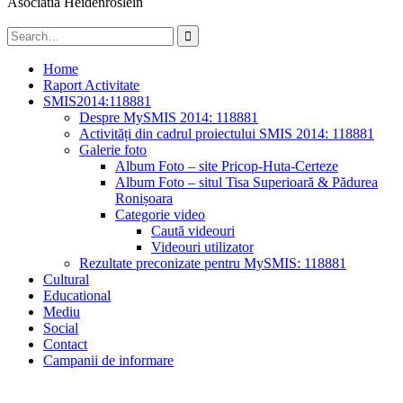
Asociatia Heidenröslein
Search
for:
Home
Raport Activitate
SMIS2014:118881
Despre MySMIS 2014: 118881
Activități din cadrul proiectului SMIS 2014: 118881
Galerie foto
Album Foto – site Pricop-Huta-Certeze
Album Foto – situl Tisa Superioară & Pădurea
Ronișoara
Categorie video
Caută videouri
Videouri utilizator
Rezultate preconizate pentru MySMIS: 118881
Cultural
Educational
Mediu
Social
Contact
Campanii de informare