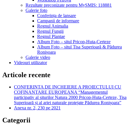
Rezultate preconizate pentru MySMIS: 118881
Galerie foto
Conferința de lansare
Campanii de informare
Regnul Animalia
Regnul Fungii
Regnul Plantae
Album Foto – situl Pricop-Huta-Certeze
Album Foto – situl Tisa Superioară & Pădurea
Ronișoara
Galerie video
Videouri utilizator
Articole recente
CONFERINTA DE INCHEIERE A PROIECTULUI CU
COFINANTARE EUROPEANA “Managementul
participativ al siturilor Natura 2000 Pricop-Huta-Certeze, Tisa
Superioară și al ariei naturale protejate Pădurea Ronișoara”
Anexa nr. 2, 230 pe 2021
Categorii