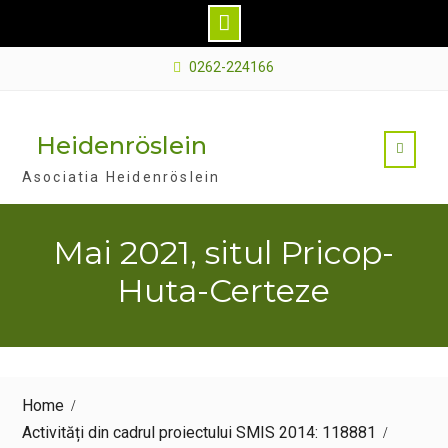
Skip
0262-224166
to
content
Heidenröslein
Asociatia Heidenröslein
Mai 2021, situl Pricop-
Huta-Certeze
Home
Activități din cadrul proiectului SMIS 2014: 118881