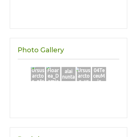
Photo Gallery
Ursus
Floar
Ursus
04Te
alai
arcto
ea_D
arcto
ceuM
nunta
s_păr
amia
s_ur
ic
pe
n_ma
mă în
conif
rtie_2
noroi
er
020