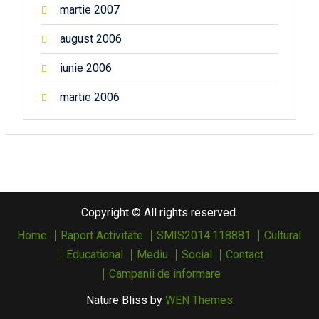
martie 2007
august 2006
iunie 2006
martie 2006
Copyright © All rights reserved.
Home
Raport Activitate
SMIS2014:118881
Cultural
Educational
Mediu
Social
Contact
Campanii de informare
Nature Bliss by
WEN Themes