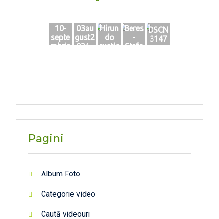
10-
03au
Hirun
Beres
DSCN
septe
gust2
do
-
3147
mbrie
021_
rustic
Stefa
-dip-
Piatr
a
n_83
Tece
a_2
14_0
uMIc
3-
4
2020
Pagini
Album Foto
Categorie video
Caută videouri