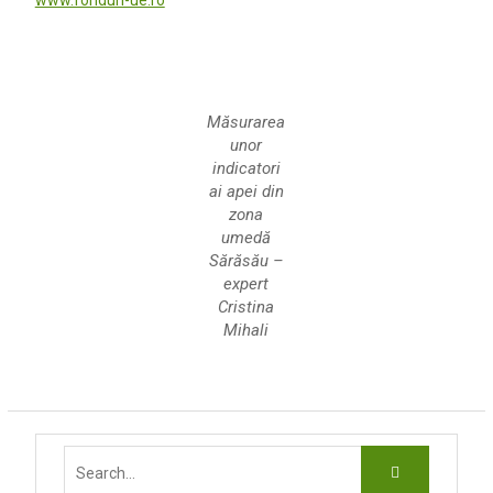
www.fonduri-ue.ro
Măsurarea
unor
indicatori
ai apei din
zona
umedă
Sărăsău –
expert
Cristina
Mihali
Search
for: