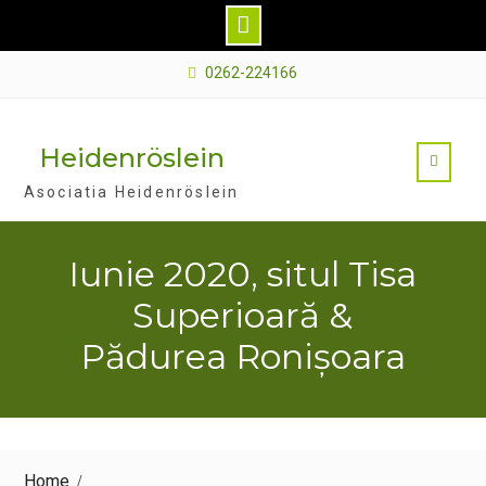
Skip
0262-224166
to
content
Heidenröslein
Asociatia Heidenröslein
Iunie 2020, situl Tisa
Superioară &
Pădurea Ronișoara
Home