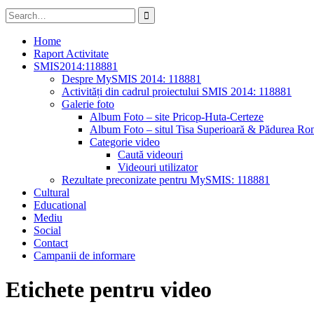
Search
for:
Home
Raport Activitate
SMIS2014:118881
Despre MySMIS 2014: 118881
Activități din cadrul proiectului SMIS 2014: 118881
Galerie foto
Album Foto – site Pricop-Huta-Certeze
Album Foto – situl Tisa Superioară & Pădurea Ron
Categorie video
Caută videouri
Videouri utilizator
Rezultate preconizate pentru MySMIS: 118881
Cultural
Educational
Mediu
Social
Contact
Campanii de informare
Etichete pentru video