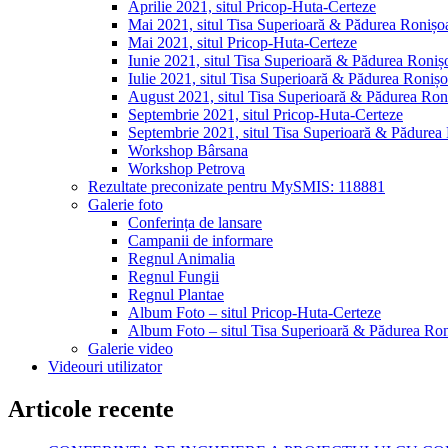
Aprilie 2021, situl Pricop-Huta-Certeze
Mai 2021, situl Tisa Superioară & Pădurea Ronișo
Mai 2021, situl Pricop-Huta-Certeze
Iunie 2021, situl Tisa Superioară & Pădurea Roniș
Iulie 2021, situl Tisa Superioară & Pădurea Ronișo
August 2021, situl Tisa Superioară & Pădurea Ron
Septembrie 2021, situl Pricop-Huta-Certeze
Septembrie 2021, situl Tisa Superioară & Pădurea
Workshop Bârsana
Workshop Petrova
Rezultate preconizate pentru MySMIS: 118881
Galerie foto
Conferința de lansare
Campanii de informare
Regnul Animalia
Regnul Fungii
Regnul Plantae
Album Foto – situl Pricop-Huta-Certeze
Album Foto – situl Tisa Superioară & Pădurea Ron
Galerie video
Videouri utilizator
Articole recente