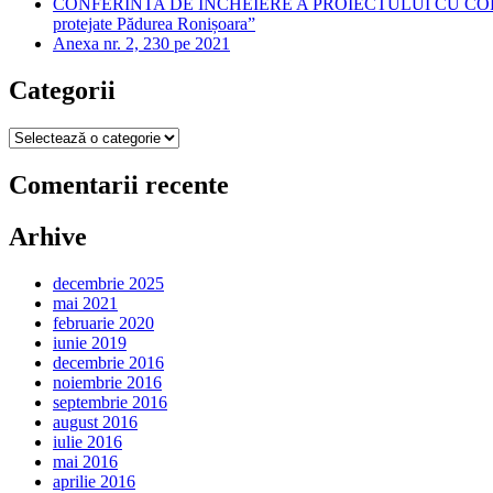
CONFERINTA DE INCHEIERE A PROIECTULUI CU COFINANTARE 
protejate Pădurea Ronișoara”
Anexa nr. 2, 230 pe 2021
Categorii
Categorii
Comentarii recente
Arhive
decembrie 2025
mai 2021
februarie 2020
iunie 2019
decembrie 2016
noiembrie 2016
septembrie 2016
august 2016
iulie 2016
mai 2016
aprilie 2016