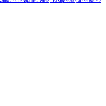
 Pricop-Huta-Certeze, Tisa Superioară și al ariei naturale