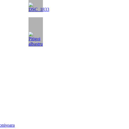
onișoara