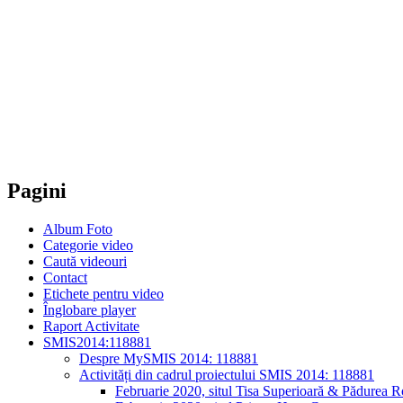
Pagini
Album Foto
Categorie video
Caută videouri
Contact
Etichete pentru video
Înglobare player
Raport Activitate
SMIS2014:118881
Despre MySMIS 2014: 118881
Activități din cadrul proiectului SMIS 2014: 118881
Februarie 2020, situl Tisa Superioară & Pădurea R