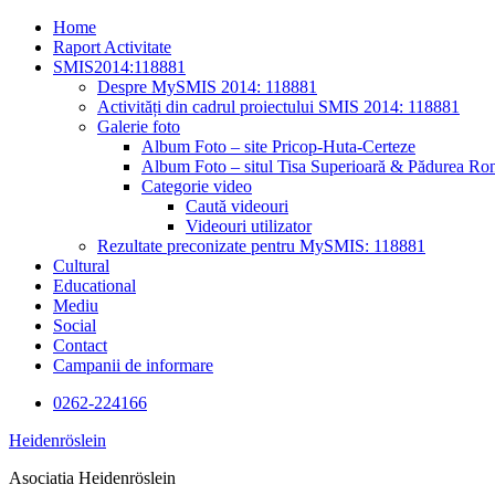
Skip
Home
to
Raport Activitate
content
SMIS2014:118881
Despre MySMIS 2014: 118881
Activități din cadrul proiectului SMIS 2014: 118881
Galerie foto
Album Foto – site Pricop-Huta-Certeze
Album Foto – situl Tisa Superioară & Pădurea Ron
Categorie video
Caută videouri
Videouri utilizator
Rezultate preconizate pentru MySMIS: 118881
Cultural
Educational
Mediu
Social
Contact
Campanii de informare
0262-224166
Heidenröslein
Asociatia Heidenröslein