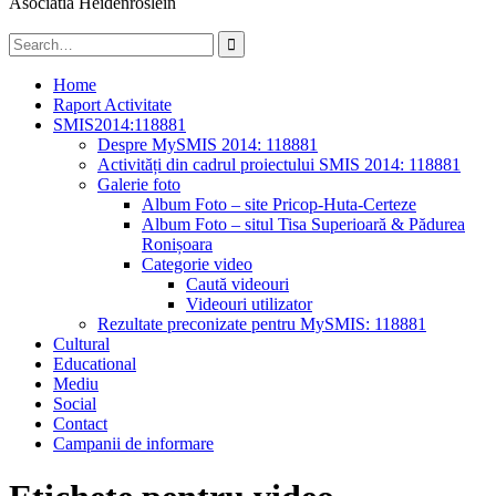
Asociatia Heidenröslein
Search
for:
Home
Raport Activitate
SMIS2014:118881
Despre MySMIS 2014: 118881
Activități din cadrul proiectului SMIS 2014: 118881
Galerie foto
Album Foto – site Pricop-Huta-Certeze
Album Foto – situl Tisa Superioară & Pădurea
Ronișoara
Categorie video
Caută videouri
Videouri utilizator
Rezultate preconizate pentru MySMIS: 118881
Cultural
Educational
Mediu
Social
Contact
Campanii de informare