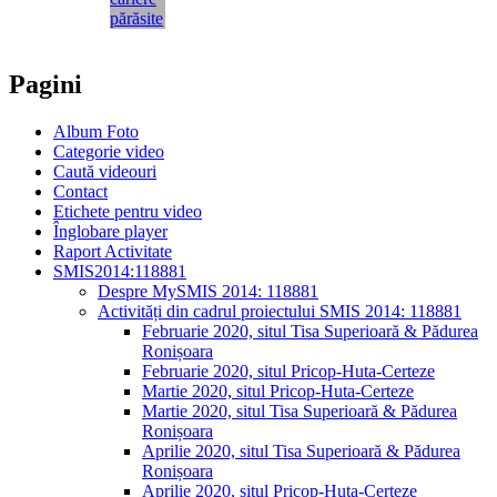
Pagini
Album Foto
Categorie video
Caută videouri
Contact
Etichete pentru video
Înglobare player
Raport Activitate
SMIS2014:118881
Despre MySMIS 2014: 118881
Activități din cadrul proiectului SMIS 2014: 118881
Februarie 2020, situl Tisa Superioară & Pădurea
Ronișoara
Februarie 2020, situl Pricop-Huta-Certeze
Martie 2020, situl Pricop-Huta-Certeze
Martie 2020, situl Tisa Superioară & Pădurea
Ronișoara
Aprilie 2020, situl Tisa Superioară & Pădurea
Ronișoara
Aprilie 2020, situl Pricop-Huta-Certeze