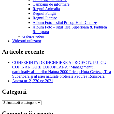
Campanii de informare
Regnul Animalia
Regnul Fungii
Regnul Plantae
Album Foto – situl Pricop-Huta-Certeze
Album Foto – situl Tisa Superioară & Pădurea
Ronișoara
Galerie video
Videouri utilizator
Articole recente
CONFERINTA DE INCHEIERE A PROIECTULUI CU
COFINANTARE EUROPEANA “Managementul
participativ al siturilor Natura 2000 Pricop-Huta-Certeze, Tisa
Superioară și al ariei naturale protejate Pădurea Ronișoara”
Anexa nr. 2, 230 pe 2021
Categorii
Categorii
Comentarii recente