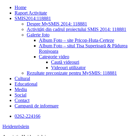
Skip
Home
to
Raport Activitate
content
SMIS2014:118881
Despre MySMIS 2014: 118881
Activități din cadrul proiectului SMIS 2014: 118881
Galerie foto
Album Foto – site Pricop-Huta-Certeze
Album Foto – situl Tisa Superioară & Pădurea
Ronișoara
Categorie video
Caută videouri
Videouri utilizator
Rezultate preconizate pentru MySMIS: 118881
Cultural
Educational
Mediu
Social
Contact
Campanii de informare
0262-224166
Heidenröslein