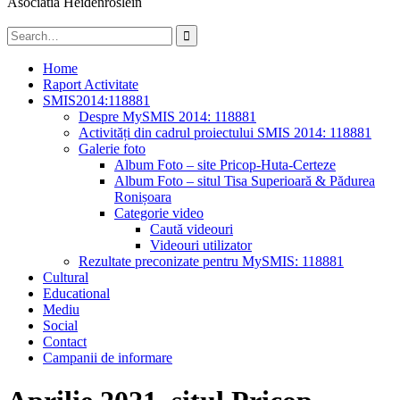
Asociatia Heidenröslein
Search
for:
Home
Raport Activitate
SMIS2014:118881
Despre MySMIS 2014: 118881
Activități din cadrul proiectului SMIS 2014: 118881
Galerie foto
Album Foto – site Pricop-Huta-Certeze
Album Foto – situl Tisa Superioară & Pădurea
Ronișoara
Categorie video
Caută videouri
Videouri utilizator
Rezultate preconizate pentru MySMIS: 118881
Cultural
Educational
Mediu
Social
Contact
Campanii de informare