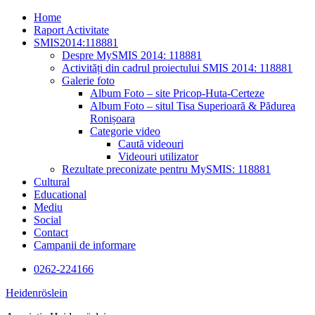
Skip
Home
to
Raport Activitate
content
SMIS2014:118881
Despre MySMIS 2014: 118881
Activități din cadrul proiectului SMIS 2014: 118881
Galerie foto
Album Foto – site Pricop-Huta-Certeze
Album Foto – situl Tisa Superioară & Pădurea
Ronișoara
Categorie video
Caută videouri
Videouri utilizator
Rezultate preconizate pentru MySMIS: 118881
Cultural
Educational
Mediu
Social
Contact
Campanii de informare
0262-224166
Heidenröslein