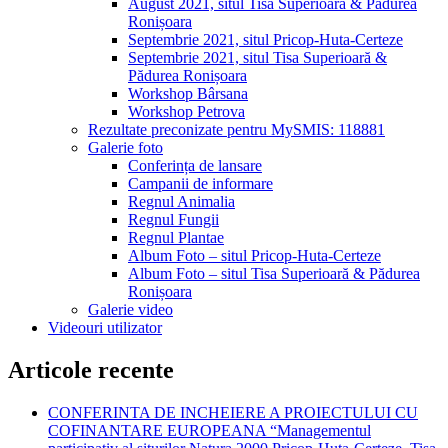
August 2021, situl Tisa Superioară & Pădurea
Ronișoara
Septembrie 2021, situl Pricop-Huta-Certeze
Septembrie 2021, situl Tisa Superioară &
Pădurea Ronișoara
Workshop Bârsana
Workshop Petrova
Rezultate preconizate pentru MySMIS: 118881
Galerie foto
Conferința de lansare
Campanii de informare
Regnul Animalia
Regnul Fungii
Regnul Plantae
Album Foto – situl Pricop-Huta-Certeze
Album Foto – situl Tisa Superioară & Pădurea
Ronișoara
Galerie video
Videouri utilizator
Articole recente
CONFERINTA DE INCHEIERE A PROIECTULUI CU
COFINANTARE EUROPEANA “Managementul