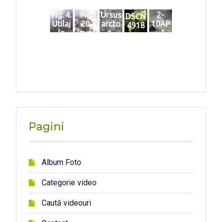
Fig. 4.
Fig.
Ursus
2-
DSCN
Utilaj
20.
arcto
10AP
4918
la
Izvor
s-
~1
baza
inghe
VASIL
Carie
tat
ESCU
rei
(alt.
Bogd
Huta
529
an_1
m)
7.09.2
020_
1
Pagini
Album Foto
Categorie video
Caută videouri