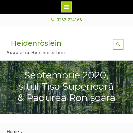
Skip
0262-224166
to
content
Heidenröslein
Asociatia Heidenröslein
Septembrie 2020,
situl Tisa Superioară
& Pădurea Ronișoara
Home