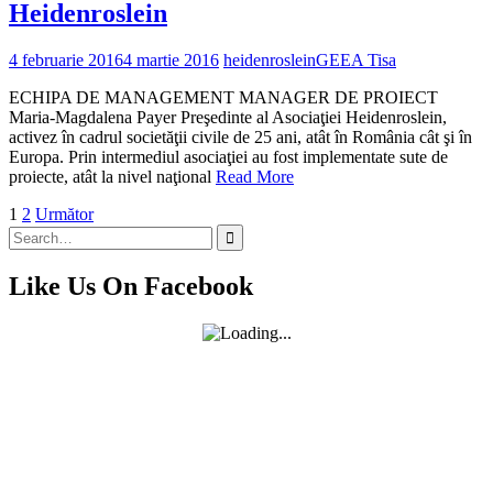
Heidenroslein
4 februarie 2016
4 martie 2016
heidenroslein
GEEA Tisa
ECHIPA DE MANAGEMENT MANAGER DE PROIECT
Maria-Magdalena Payer Preşedinte al Asociaţiei Heidenroslein,
activez în cadrul societăţii civile de 25 ani, atât în România cât şi în
Europa. Prin intermediul asociaţiei au fost implementate sute de
proiecte, atât la nivel naţional
Read More
Paginație
1
2
Următor
Search
articole
for:
Like Us On Facebook