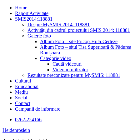
Skip
Home
to
Raport Activitate
content
SMIS2014:118881
Despre MySMIS 2014: 118881
Activități din cadrul proiectului SMIS 2014: 118881
Galerie foto
Album Foto – site Pricop-Huta-Certeze
Album Foto – situl Tisa Superioară & Pădurea
Ronișoara
Categorie video
Caută videouri
Videouri utilizator
Rezultate preconizate pentru MySMIS: 118881
Cultural
Educational
Mediu
Social
Contact
Campanii de informare
0262-224166
Heidenröslein