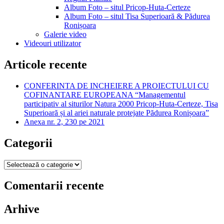
Album Foto – situl Pricop-Huta-Certeze
Album Foto – situl Tisa Superioară & Pădurea
Ronișoara
Galerie video
Videouri utilizator
Articole recente
CONFERINTA DE INCHEIERE A PROIECTULUI CU
COFINANTARE EUROPEANA “Managementul
participativ al siturilor Natura 2000 Pricop-Huta-Certeze, Tisa
Superioară și al ariei naturale protejate Pădurea Ronișoara”
Anexa nr. 2, 230 pe 2021
Categorii
Categorii
Comentarii recente
Arhive