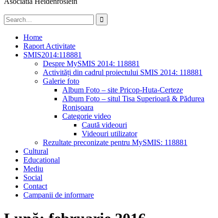
Asociatia Heidenröslein
Search
for:
Home
Raport Activitate
SMIS2014:118881
Despre MySMIS 2014: 118881
Activități din cadrul proiectului SMIS 2014: 118881
Galerie foto
Album Foto – site Pricop-Huta-Certeze
Album Foto – situl Tisa Superioară & Pădurea
Ronișoara
Categorie video
Caută videouri
Videouri utilizator
Rezultate preconizate pentru MySMIS: 118881
Cultural
Educational
Mediu
Social
Contact
Campanii de informare