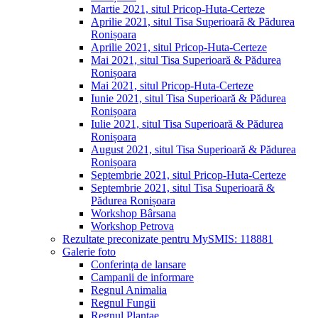
Martie 2021, situl Pricop-Huta-Certeze
Aprilie 2021, situl Tisa Superioară & Pădurea
Ronișoara
Aprilie 2021, situl Pricop-Huta-Certeze
Mai 2021, situl Tisa Superioară & Pădurea
Ronișoara
Mai 2021, situl Pricop-Huta-Certeze
Iunie 2021, situl Tisa Superioară & Pădurea
Ronișoara
Iulie 2021, situl Tisa Superioară & Pădurea
Ronișoara
August 2021, situl Tisa Superioară & Pădurea
Ronișoara
Septembrie 2021, situl Pricop-Huta-Certeze
Septembrie 2021, situl Tisa Superioară &
Pădurea Ronișoara
Workshop Bârsana
Workshop Petrova
Rezultate preconizate pentru MySMIS: 118881
Galerie foto
Conferința de lansare
Campanii de informare
Regnul Animalia
Regnul Fungii
Regnul Plantae