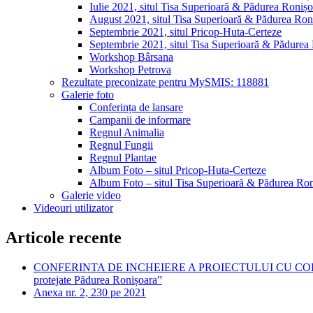
Iulie 2021, situl Tisa Superioară & Pădurea Ronișo
August 2021, situl Tisa Superioară & Pădurea Ron
Septembrie 2021, situl Pricop-Huta-Certeze
Septembrie 2021, situl Tisa Superioară & Pădurea
Workshop Bârsana
Workshop Petrova
Rezultate preconizate pentru MySMIS: 118881
Galerie foto
Conferința de lansare
Campanii de informare
Regnul Animalia
Regnul Fungii
Regnul Plantae
Album Foto – situl Pricop-Huta-Certeze
Album Foto – situl Tisa Superioară & Pădurea Ron
Galerie video
Videouri utilizator
Articole recente
CONFERINTA DE INCHEIERE A PROIECTULUI CU COFINANTARE 
protejate Pădurea Ronișoara”
Anexa nr. 2, 230 pe 2021