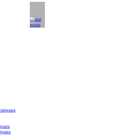
onișoara
șoara
ișoara