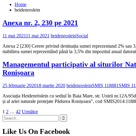
Home
heidenroslein
Anexa nr. 2, 230 pe 2021
11 mai 2021
11 mai 2021
heidenroslein
Social
Anexa 2 [230] Cerere privind destinația sumei reprezentand 2% sau 3,5
stabilirea sumei reprezentând până la 3,5% din impozitul anual datora
Managementul participativ al siturilor Nat
Ronișoara
25 februarie 2020
18 martie 2020
heidenroslein
SMIS 118881
SMIS 11
Asociația Heidenröslein cu sediul în Baia Mare, str. Unirii nr.12A/9
și al ariei naturale protejate Pădurea Ronișoara”, cod SMIS2014:1188
Paginație
1
2
…
42
Următor
Search
articole
for:
Like Us On Facebook