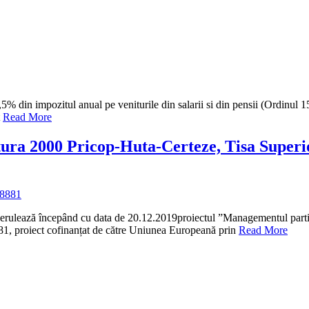
% din impozitul anual pe veniturile din salarii si din pensii (Ordinul 
t
Read More
ura 2000 Pricop-Huta-Certeze, Tisa Superio
8881
5derulează începând cu data de 20.12.2019proiectul ”Managementul partic
81, proiect cofinanțat de către Uniunea Europeană prin
Read More