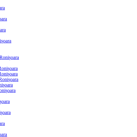
ara
oara
ara
ișoara
 Ronișoara
Ronișoara
Ronișoara
Ronișoara
nișoara
onișoara
șoara
ișoara
ara
oara