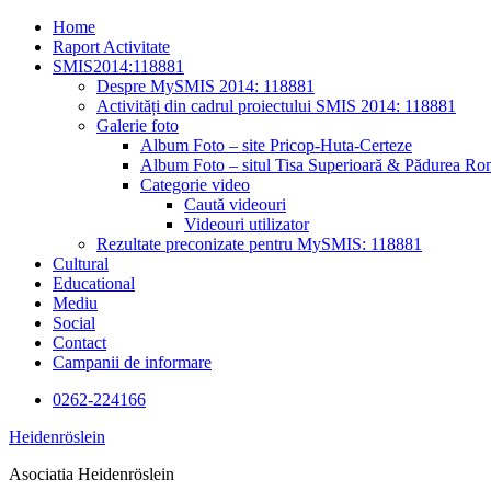
Skip
Home
to
Raport Activitate
content
SMIS2014:118881
Despre MySMIS 2014: 118881
Activități din cadrul proiectului SMIS 2014: 118881
Galerie foto
Album Foto – site Pricop-Huta-Certeze
Album Foto – situl Tisa Superioară & Pădurea Ron
Categorie video
Caută videouri
Videouri utilizator
Rezultate preconizate pentru MySMIS: 118881
Cultural
Educational
Mediu
Social
Contact
Campanii de informare
0262-224166
Heidenröslein
Asociatia Heidenröslein