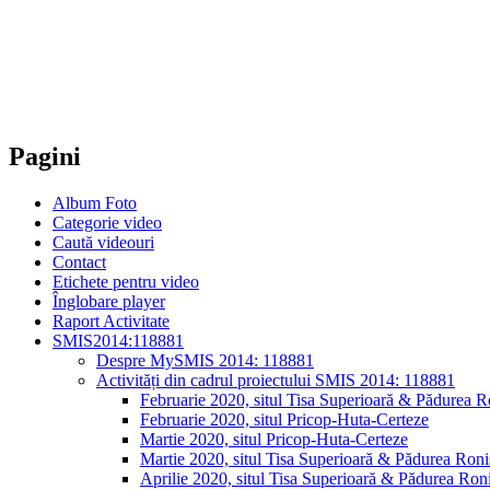
Pagini
Album Foto
Categorie video
Caută videouri
Contact
Etichete pentru video
Înglobare player
Raport Activitate
SMIS2014:118881
Despre MySMIS 2014: 118881
Activități din cadrul proiectului SMIS 2014: 118881
Februarie 2020, situl Tisa Superioară & Pădurea R
Februarie 2020, situl Pricop-Huta-Certeze
Martie 2020, situl Pricop-Huta-Certeze
Martie 2020, situl Tisa Superioară & Pădurea Roni
Aprilie 2020, situl Tisa Superioară & Pădurea Ron