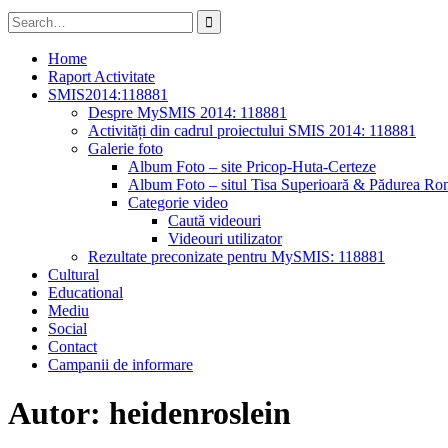
Search
for:
Home
Raport Activitate
SMIS2014:118881
Despre MySMIS 2014: 118881
Activități din cadrul proiectului SMIS 2014: 118881
Galerie foto
Album Foto – site Pricop-Huta-Certeze
Album Foto – situl Tisa Superioară & Pădurea Ron
Categorie video
Caută videouri
Videouri utilizator
Rezultate preconizate pentru MySMIS: 118881
Cultural
Educational
Mediu
Social
Contact
Campanii de informare
Autor: heidenroslein