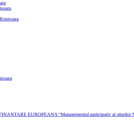
ara
ișoara
 Ronișoara
ișoara
EUROPEANA “Managementul participativ al siturilor Natura 2000