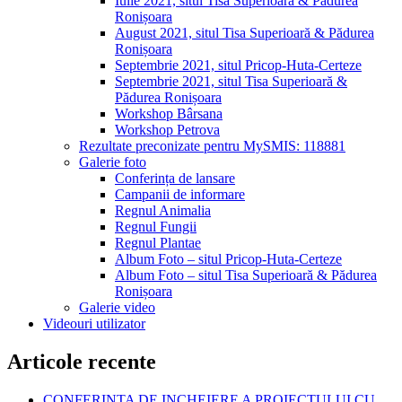
Iulie 2021, situl Tisa Superioară & Pădurea
Ronișoara
August 2021, situl Tisa Superioară & Pădurea
Ronișoara
Septembrie 2021, situl Pricop-Huta-Certeze
Septembrie 2021, situl Tisa Superioară &
Pădurea Ronișoara
Workshop Bârsana
Workshop Petrova
Rezultate preconizate pentru MySMIS: 118881
Galerie foto
Conferința de lansare
Campanii de informare
Regnul Animalia
Regnul Fungii
Regnul Plantae
Album Foto – situl Pricop-Huta-Certeze
Album Foto – situl Tisa Superioară & Pădurea
Ronișoara
Galerie video
Videouri utilizator
Articole recente
CONFERINTA DE INCHEIERE A PROIECTULUI CU