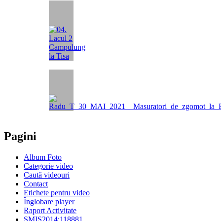
Pagini
Album Foto
Categorie video
Caută videouri
Contact
Etichete pentru video
Înglobare player
Raport Activitate
SMIS2014:118881