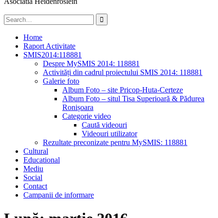
Asociatia Heidenröslein
Search
for:
Home
Raport Activitate
SMIS2014:118881
Despre MySMIS 2014: 118881
Activități din cadrul proiectului SMIS 2014: 118881
Galerie foto
Album Foto – site Pricop-Huta-Certeze
Album Foto – situl Tisa Superioară & Pădurea
Ronișoara
Categorie video
Caută videouri
Videouri utilizator
Rezultate preconizate pentru MySMIS: 118881
Cultural
Educational
Mediu
Social
Contact
Campanii de informare