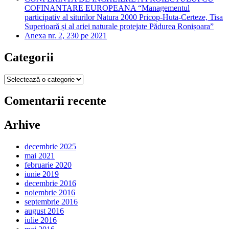
COFINANTARE EUROPEANA “Managementul
participativ al siturilor Natura 2000 Pricop-Huta-Certeze, Tisa
Superioară și al ariei naturale protejate Pădurea Ronișoara”
Anexa nr. 2, 230 pe 2021
Categorii
Categorii
Comentarii recente
Arhive
decembrie 2025
mai 2021
februarie 2020
iunie 2019
decembrie 2016
noiembrie 2016
septembrie 2016
august 2016
iulie 2016