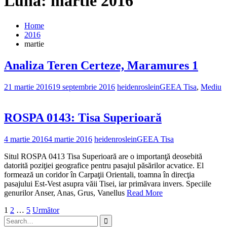
Lună: martie 2016
Home
2016
martie
Analiza Teren Certeze, Maramures 1
21 martie 2016
19 septembrie 2016
heidenroslein
GEEA Tisa
,
Mediu
ROSPA 0143: Tisa Superioară
4 martie 2016
4 martie 2016
heidenroslein
GEEA Tisa
Situl ROSPA 0413 Tisa Superioară are o importanţă deosebită
datorită poziţiei geografice pentru pasajul păsărilor acvatice. El
formează un coridor în Carpaţii Orientali, toamna în direcţia
pasajului Est-Vest asupra văii Tisei, iar primăvara invers. Speciile
genurilor Anser, Anas, Grus, Vanellus
Read More
Paginație
1
2
…
5
Următor
Search
articole