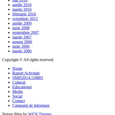
mai 2016
aprilie 2016
martie 2016
februarie 2016
octombrie 2015
aprilie 2009
iunie 2008
septembrie 2007
martie 2007
august 2006
iunie 2006
martie 2006
Copyright © All rights reserved.
Home
Raport Activitate
SMIS2014:118881
Cultural
Educational
Mediu
Social
Contact
Campanii de informare
Nature Bliss by
WEN Themes