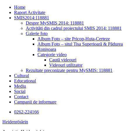
Skip
Home
to
Raport Activitate
content
SMIS2014:118881
Despre MySMIS 2014: 118881
Activități din cadrul proiectului SMIS 2014: 118881
Galerie foto
Album Foto – site Pricop-Huta-Certeze
Album Foto – situl Tisa Superioară & Pădurea
Ronișoara
Categorie video
Caută videouri
Videouri utilizator
Rezultate preconizate pentru MySMIS: 118881
Cultural
Educational
Mediu
Social
Contact
Campanii de informare
0262-224166
Heidenröslein