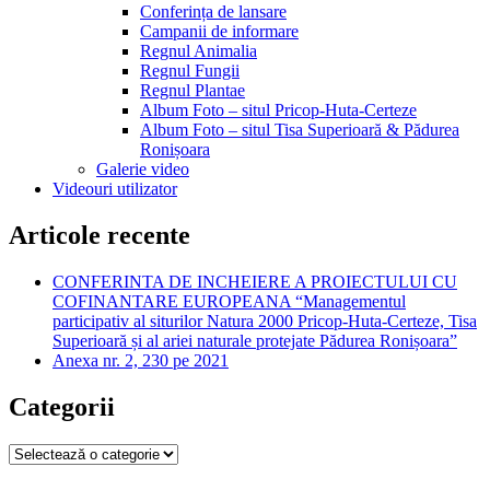
Conferința de lansare
Campanii de informare
Regnul Animalia
Regnul Fungii
Regnul Plantae
Album Foto – situl Pricop-Huta-Certeze
Album Foto – situl Tisa Superioară & Pădurea
Ronișoara
Galerie video
Videouri utilizator
Articole recente
CONFERINTA DE INCHEIERE A PROIECTULUI CU
COFINANTARE EUROPEANA “Managementul
participativ al siturilor Natura 2000 Pricop-Huta-Certeze, Tisa
Superioară și al ariei naturale protejate Pădurea Ronișoara”
Anexa nr. 2, 230 pe 2021
Categorii
Categorii