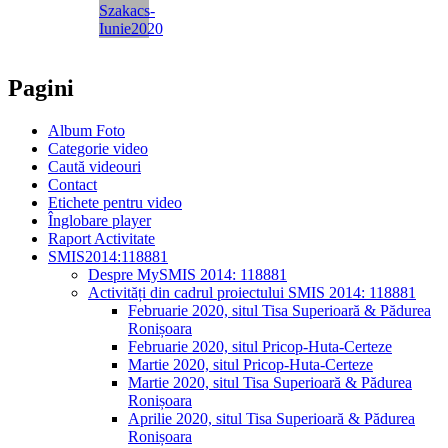
Pagini
Album Foto
Categorie video
Caută videouri
Contact
Etichete pentru video
Înglobare player
Raport Activitate
SMIS2014:118881
Despre MySMIS 2014: 118881
Activități din cadrul proiectului SMIS 2014: 118881
Februarie 2020, situl Tisa Superioară & Pădurea
Ronișoara
Februarie 2020, situl Pricop-Huta-Certeze
Martie 2020, situl Pricop-Huta-Certeze
Martie 2020, situl Tisa Superioară & Pădurea
Ronișoara
Aprilie 2020, situl Tisa Superioară & Pădurea
Ronișoara