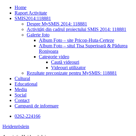
Skip
Home
to
Raport Activitate
content
SMIS2014:118881
Despre MySMIS 2014: 118881
Activități din cadrul proiectului SMIS 2014: 118881
Galerie foto
Album Foto – site Pricop-Huta-Certeze
Album Foto – situl Tisa Superioară & Pădurea
Ronișoara
Categorie video
Caută videouri
Videouri utilizator
Rezultate preconizate pentru MySMIS: 118881
Cultural
Educational
Mediu
Social
Contact
Campanii de informare
0262-224166
Heidenröslein