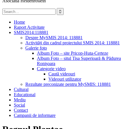
Asociatia Heidenröslein
Search
for:
Home
Raport Activitate
SMIS2014:118881
Despre MySMIS 2014: 118881
Activități din cadrul proiectului SMIS 2014: 118881
Galerie foto
Album Foto – site Pricop-Huta-Certeze
Album Foto – situl Tisa Superioară & Pădurea
Ronișoara
Categorie video
Caută videouri
Videouri utilizator
Rezultate preconizate pentru MySMIS: 118881
Cultural
Educational
Mediu
Social
Contact
Campanii de informare