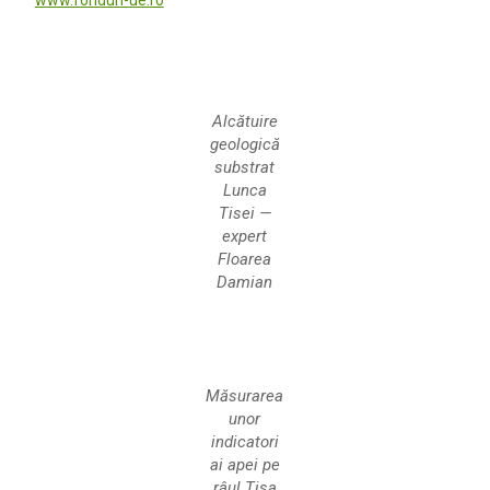
www.fonduri-ue.ro
Alcătuire
geologică
substrat
Lunca
Tisei —
expert
Floarea
Damian
Măsurarea
unor
indicatori
ai apei pe
râul Tisa