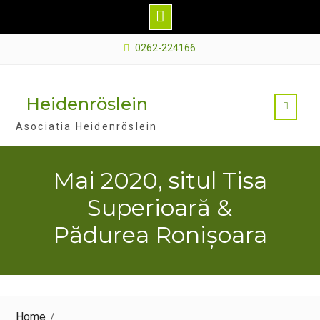
Skip
0262-224166
to
content
Heidenröslein
Asociatia Heidenröslein
Mai 2020, situl Tisa
Superioară &
Pădurea Ronișoara
Home