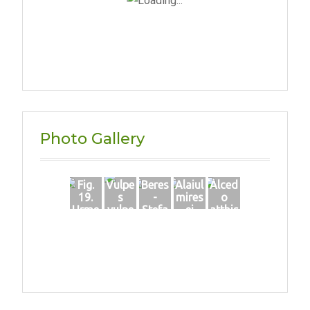
Photo Gallery
Fig.
Vulpe
Beres
Alaiul
Alced
19.
s
-
mires
o
Urme
vulpe
Stefa
ei
atthis
ale
s_ur
n_06
la
preze
mă în
59_0
Teplit
ntei
zăpa
4-
a_
anim
dă
2020
0803
alelor
2020