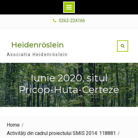
Skip
0262-224166
to
content
Heidenröslein
Asociatia Heidenröslein
Iunie 2020, situl
Pricop-Huta-Certeze
Home
Activități din cadrul proiectului SMIS 2014: 118881