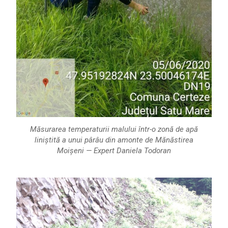
Măsurarea temperaturii malului într-o zonă de apă
liniștită a unui pârâu din amonte de Mănăstirea
Moișeni — Expert Daniela Todoran