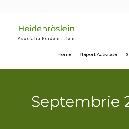
Skip
to
content
Heidenröslein
Asociatia Heidenröslein
Home
Raport Activitate
S
Septembrie 2