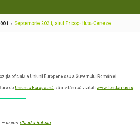
18881
Septembrie 2021, situl Pricop-Huta-Certeze
oziția oficială a Uniunii Europene sau a Guvernului României.
nțare de
Uniunea Europeană
, vă invităm să vizitați
www.fonduri-ue.ro
r — expert
Claudia Butean