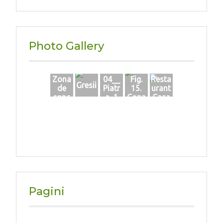
Photo Gallery
Zona
04__
Fig.
Resta
Gresii
de
Piatr
15.
urant
conc
a_1
Copa
Casa
asare
c cu
Vech
si
scorb
e
trans
ura
port
a
pietre
i-
Carie
ra
Huta
Pagini