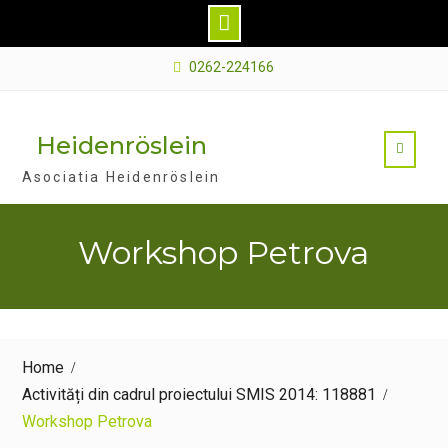
Skip
0262-224166
to
content
Heidenröslein
Asociatia Heidenröslein
Workshop Petrova
Home
Activități din cadrul proiectului SMIS 2014: 118881
Workshop Petrova