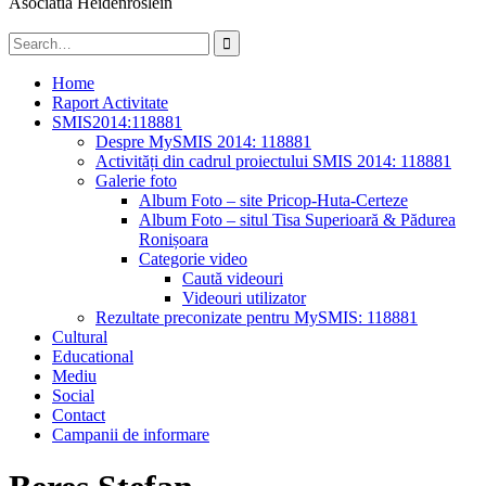
Asociatia Heidenröslein
Search
for:
Home
Raport Activitate
SMIS2014:118881
Despre MySMIS 2014: 118881
Activități din cadrul proiectului SMIS 2014: 118881
Galerie foto
Album Foto – site Pricop-Huta-Certeze
Album Foto – situl Tisa Superioară & Pădurea
Ronișoara
Categorie video
Caută videouri
Videouri utilizator
Rezultate preconizate pentru MySMIS: 118881
Cultural
Educational
Mediu
Social
Contact
Campanii de informare