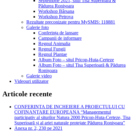
Septembrie 2021, situl Tisa Superioară &
Pădurea Ronișoara
Workshop Bârsana
Workshop Petrova
Rezultate preconizate pentru MySMIS: 118881
Galerie foto
Conferința de lansare
Campanii de informare
Regnul Animalia
Regnul Fungii
Regnul Plantae
Album Foto – situl Pricop-Huta-Certeze
Album Foto – situl Tisa Superioară & Pădurea
Ronișoara
Galerie video
Videouri utilizator
Articole recente
CONFERINTA DE INCHEIERE A PROIECTULUI CU
COFINANTARE EUROPEANA “Managementul
participativ al siturilor Natura 2000 Pricop-Huta-Certeze, Tisa
Superioară și al ariei naturale protejate Pădurea Ronișoara”
Anexa nr. 2, 230 pe 2021