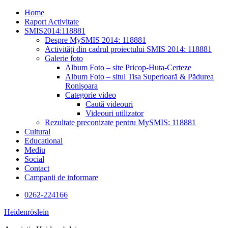
Skip
Home
to
Raport Activitate
content
SMIS2014:118881
Despre MySMIS 2014: 118881
Activități din cadrul proiectului SMIS 2014: 118881
Galerie foto
Album Foto – site Pricop-Huta-Certeze
Album Foto – situl Tisa Superioară & Pădurea
Ronișoara
Categorie video
Caută videouri
Videouri utilizator
Rezultate preconizate pentru MySMIS: 118881
Cultural
Educational
Mediu
Social
Contact
Campanii de informare
0262-224166
Heidenröslein