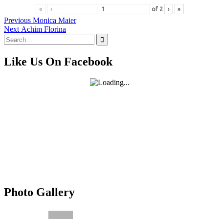
«
‹
of
2
›
»
Navigare
Previous
Previous
Monica Maier
Next
post:
Next
Achim Florina
în
Search
post:
articole
for:
Like Us On Facebook
Photo Gallery