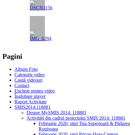
Pagini
Album Foto
Categorie video
Caută videouri
Contact
Etichete pentru video
Înglobare player
Raport Activitate
SMIS2014:118881
Despre MySMIS 2014: 118881
Activități din cadrul proiectului SMIS 2014: 118881
Februarie 2020, situl Tisa Superioară & Pădurea
Ronișoara
Februarie 2020, situl Pricop-Huta-Certeze