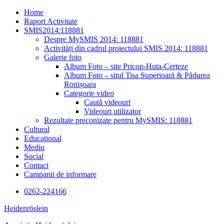
Skip
Home
to
Raport Activitate
content
SMIS2014:118881
Despre MySMIS 2014: 118881
Activități din cadrul proiectului SMIS 2014: 118881
Galerie foto
Album Foto – site Pricop-Huta-Certeze
Album Foto – situl Tisa Superioară & Pădurea
Ronișoara
Categorie video
Caută videouri
Videouri utilizator
Rezultate preconizate pentru MySMIS: 118881
Cultural
Educational
Mediu
Social
Contact
Campanii de informare
0262-224166
Heidenröslein