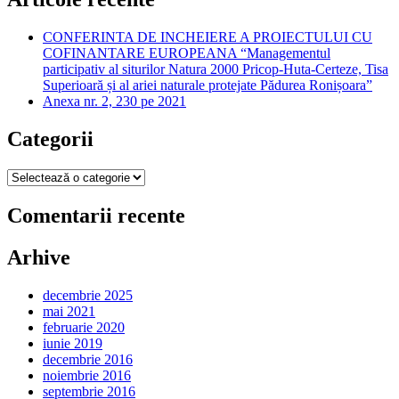
CONFERINTA DE INCHEIERE A PROIECTULUI CU
COFINANTARE EUROPEANA “Managementul
participativ al siturilor Natura 2000 Pricop-Huta-Certeze, Tisa
Superioară și al ariei naturale protejate Pădurea Ronișoara”
Anexa nr. 2, 230 pe 2021
Categorii
Categorii
Comentarii recente
Arhive
decembrie 2025
mai 2021
februarie 2020
iunie 2019
decembrie 2016
noiembrie 2016
septembrie 2016