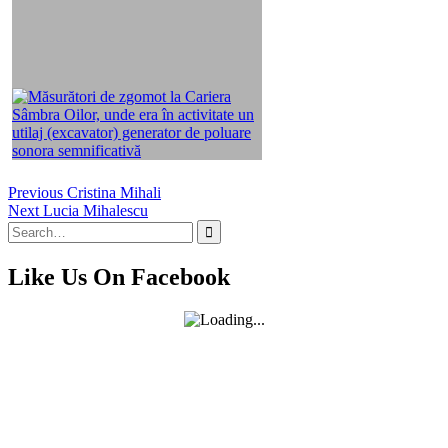
Navigare
Previous
Previous
Cristina Mihali
Next
post:
Next
Lucia Mihalescu
în
Search
post:
articole
for:
Like Us On Facebook