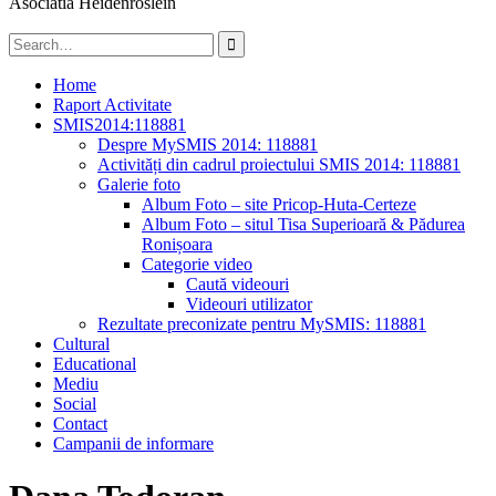
Asociatia Heidenröslein
Search
for:
Home
Raport Activitate
SMIS2014:118881
Despre MySMIS 2014: 118881
Activități din cadrul proiectului SMIS 2014: 118881
Galerie foto
Album Foto – site Pricop-Huta-Certeze
Album Foto – situl Tisa Superioară & Pădurea
Ronișoara
Categorie video
Caută videouri
Videouri utilizator
Rezultate preconizate pentru MySMIS: 118881
Cultural
Educational
Mediu
Social
Contact
Campanii de informare