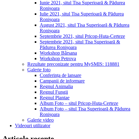
Iunie 2021, situl Tisa Superioară & Pădurea
Ronișoara
Iulie 2021, situl Tisa Superioară & Pădurea
Ronișoara
August 2021, situl Tisa Superioară & Pădurea
Ronișoara
Septembrie 2021, situl Pricop-Huta-Certeze
Septembrie 2021, situl Tisa Superioară &
Pădurea Ronișoara
Workshop Bârsana
Workshop Petrova
Rezultate preconizate pentru MySMIS: 118881
Galerie foto
Conferința de lansare
Campanii de informare
Regnul Animalia
Regnul Fungii
Regnul Plantae
Album Foto – situl Pricop-Huta-Certeze
Album Foto – situl Tisa Superioară & Pădurea
Ronișoara
Galerie video
Videouri utilizator
Articole recente