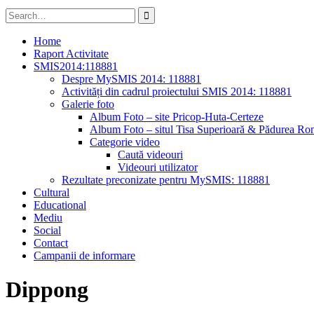
Search
for:
Home
Raport Activitate
SMIS2014:118881
Despre MySMIS 2014: 118881
Activități din cadrul proiectului SMIS 2014: 118881
Galerie foto
Album Foto – site Pricop-Huta-Certeze
Album Foto – situl Tisa Superioară & Pădurea Ron
Categorie video
Caută videouri
Videouri utilizator
Rezultate preconizate pentru MySMIS: 118881
Cultural
Educational
Mediu
Social
Contact
Campanii de informare
Dippong