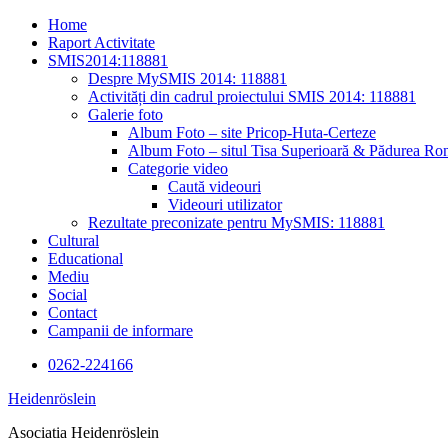
Skip
Home
to
Raport Activitate
content
SMIS2014:118881
Despre MySMIS 2014: 118881
Activități din cadrul proiectului SMIS 2014: 118881
Galerie foto
Album Foto – site Pricop-Huta-Certeze
Album Foto – situl Tisa Superioară & Pădurea Ron
Categorie video
Caută videouri
Videouri utilizator
Rezultate preconizate pentru MySMIS: 118881
Cultural
Educational
Mediu
Social
Contact
Campanii de informare
0262-224166
Heidenröslein
Asociatia Heidenröslein