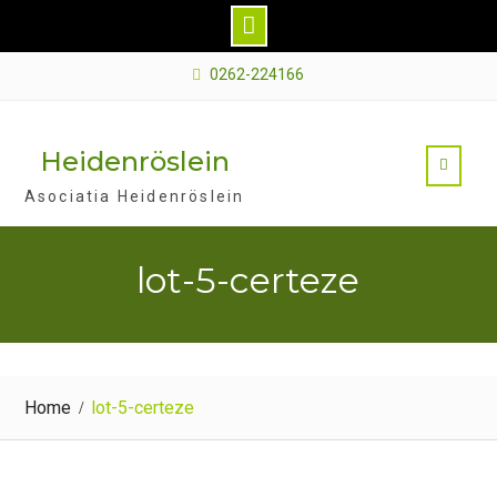
Skip
0262-224166
to
content
Heidenröslein
Asociatia Heidenröslein
lot-5-certeze
Home
lot-5-certeze