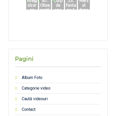
Înregi
A7.
Corp
25.
Mers
strar
Obse
de
Fanta
ul
ea
rvații
apa
na 1
dupa
măsu
in
perm
Ronis
mirea
rători
teren
anent
oara
sa
lor
Carie
pentr
ra
u apa
veche
din
(1)
lacul
Teplit
e
Pagini
Album Foto
Categorie video
Caută videouri
Contact