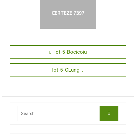
CERTEZE 7397
Navigare
Previous
lot-5-Bocicoiu
post:
în
Next
lot-5-CLung
articole
post:
Search
for: