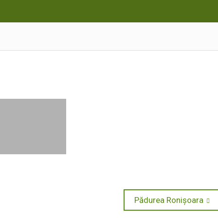
Next
Pădurea Ronișoara
post: