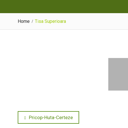
Home
Tisa Superioara
Navigare
Previous
Pricop-Huta-Certeze
post: