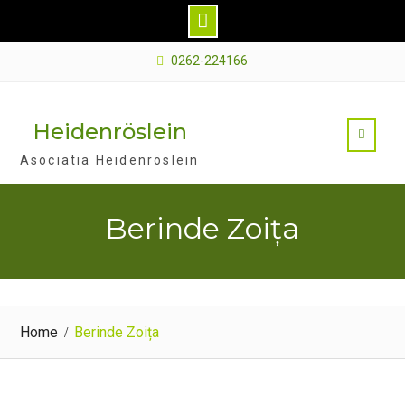
Skip
0262-224166
to
content
Heidenröslein
Asociatia Heidenröslein
Berinde Zoița
Home
Berinde Zoița