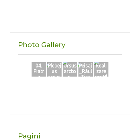
Photo Gallery
04.
Plebej
Ursus
Peisaj
Reali
Piatr
us
arcto
_Râul
zare
a
argus
s-
Tisa
profil
fanta
F-
VASIL
la
de
na 1
Szak
ESCU
Sighe
sol
acs-
Bogd
tu
Iunie
an_2
Mar
2020
2.03.2
mație
021_
i
3
Pagini