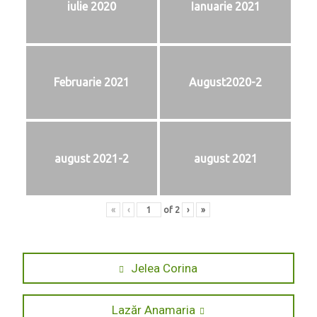
iulie 2020
Ianuarie 2021
Februarie 2021
August2020-2
august 2021-2
august 2021
«
‹
of
2
›
»
Navigare
Previous
Jelea Corina
post:
în
Next
Lazăr Anamaria