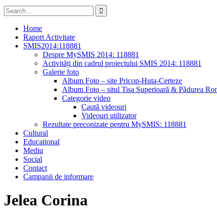
Search
for:
Home
Raport Activitate
SMIS2014:118881
Despre MySMIS 2014: 118881
Activități din cadrul proiectului SMIS 2014: 118881
Galerie foto
Album Foto – site Pricop-Huta-Certeze
Album Foto – situl Tisa Superioară & Pădurea Ron
Categorie video
Caută videouri
Videouri utilizator
Rezultate preconizate pentru MySMIS: 118881
Cultural
Educational
Mediu
Social
Contact
Campanii de informare
Jelea Corina