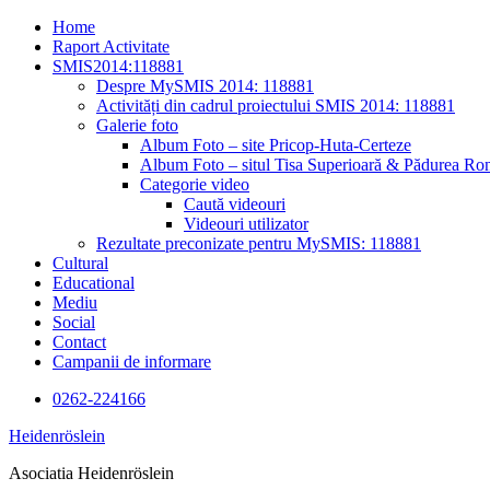
Skip
Home
to
Raport Activitate
content
SMIS2014:118881
Despre MySMIS 2014: 118881
Activități din cadrul proiectului SMIS 2014: 118881
Galerie foto
Album Foto – site Pricop-Huta-Certeze
Album Foto – situl Tisa Superioară & Pădurea Ron
Categorie video
Caută videouri
Videouri utilizator
Rezultate preconizate pentru MySMIS: 118881
Cultural
Educational
Mediu
Social
Contact
Campanii de informare
0262-224166
Heidenröslein
Asociatia Heidenröslein