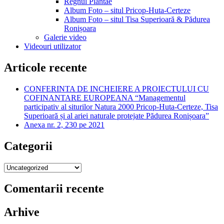
Regnul Plantae
Album Foto – situl Pricop-Huta-Certeze
Album Foto – situl Tisa Superioară & Pădurea
Ronișoara
Galerie video
Videouri utilizator
Articole recente
CONFERINTA DE INCHEIERE A PROIECTULUI CU
COFINANTARE EUROPEANA “Managementul
participativ al siturilor Natura 2000 Pricop-Huta-Certeze, Tisa
Superioară și al ariei naturale protejate Pădurea Ronișoara”
Anexa nr. 2, 230 pe 2021
Categorii
Categorii
Comentarii recente
Arhive