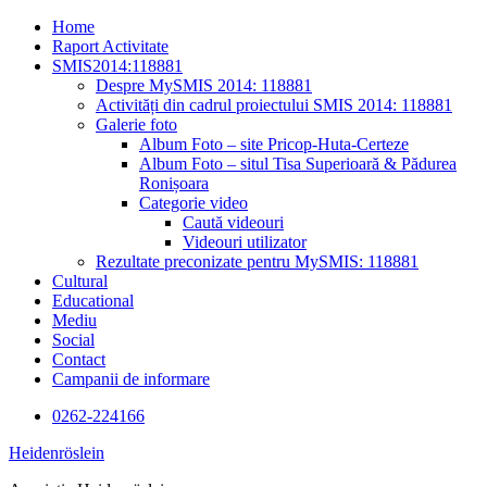
Skip
Home
to
Raport Activitate
content
SMIS2014:118881
Despre MySMIS 2014: 118881
Activități din cadrul proiectului SMIS 2014: 118881
Galerie foto
Album Foto – site Pricop-Huta-Certeze
Album Foto – situl Tisa Superioară & Pădurea
Ronișoara
Categorie video
Caută videouri
Videouri utilizator
Rezultate preconizate pentru MySMIS: 118881
Cultural
Educational
Mediu
Social
Contact
Campanii de informare
0262-224166
Heidenröslein