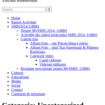
Asociatia Heidenröslein
Search
for:
Home
Raport Activitate
SMIS2014:118881
Despre MySMIS 2014: 118881
Activități din cadrul proiectului SMIS 2014: 118881
Galerie foto
Album Foto – site Pricop-Huta-Certeze
Album Foto – situl Tisa Superioară & Pădurea
Ronișoara
Categorie video
Caută videouri
Videouri utilizator
Rezultate preconizate pentru MySMIS: 118881
Cultural
Educational
Mediu
Social
Contact
Campanii de informare