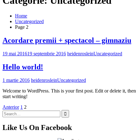
Categorie: Uncategorized
Home
Uncategorized
Page 2
Acordare premii + spectacol – gimnaziu
19 mai 2016
19 septembrie 2016
heidenroslein
Uncategorized
Hello world!
1 martie 2016
heidenroslein
Uncategorized
Welcome to WordPress. This is your first post. Edit or delete it, then
start writing!
Paginație
Anterior
1
2
Search
articole
for:
Like Us On Facebook