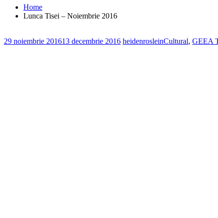
Home
Lunca Tisei – Noiembrie 2016
29 noiembrie 2016
13 decembrie 2016
heidenroslein
Cultural
,
GEEA T