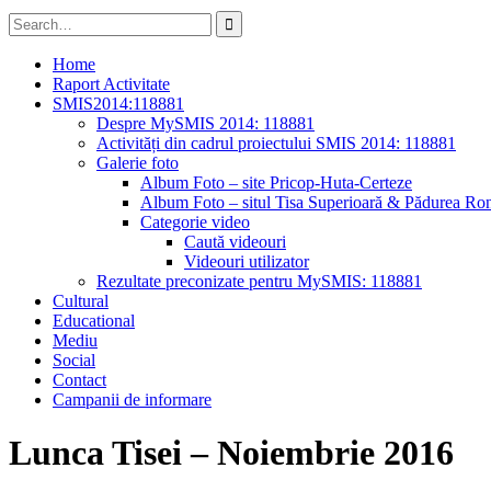
Search
for:
Home
Raport Activitate
SMIS2014:118881
Despre MySMIS 2014: 118881
Activități din cadrul proiectului SMIS 2014: 118881
Galerie foto
Album Foto – site Pricop-Huta-Certeze
Album Foto – situl Tisa Superioară & Pădurea Ron
Categorie video
Caută videouri
Videouri utilizator
Rezultate preconizate pentru MySMIS: 118881
Cultural
Educational
Mediu
Social
Contact
Campanii de informare
Lunca Tisei – Noiembrie 2016