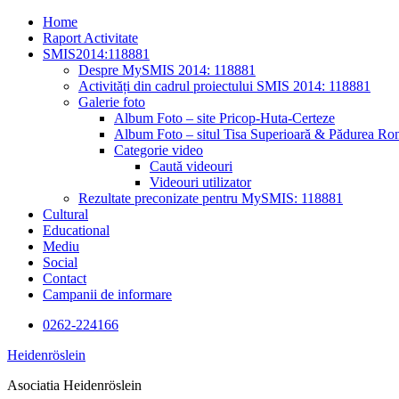
Skip
Home
to
Raport Activitate
content
SMIS2014:118881
Despre MySMIS 2014: 118881
Activități din cadrul proiectului SMIS 2014: 118881
Galerie foto
Album Foto – site Pricop-Huta-Certeze
Album Foto – situl Tisa Superioară & Pădurea Ron
Categorie video
Caută videouri
Videouri utilizator
Rezultate preconizate pentru MySMIS: 118881
Cultural
Educational
Mediu
Social
Contact
Campanii de informare
0262-224166
Heidenröslein
Asociatia Heidenröslein