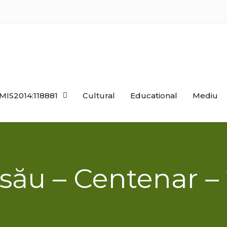
MIS2014:118881
Cultural
Educational
Mediu
său – Centenar –