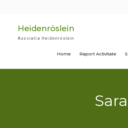
Skip
to
content
Heidenröslein
Asociatia Heidenröslein
Home
Raport Activitate
S
Sara