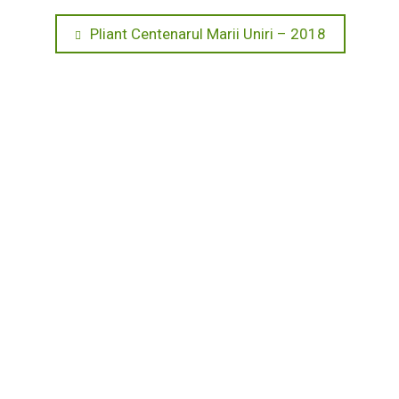
Navigare
Previous
Pliant Centenarul Marii Uniri – 2018
post:
în
articole