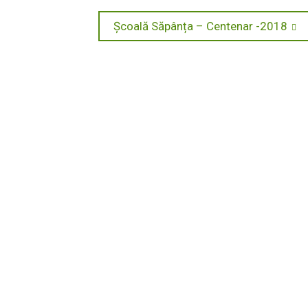
Next
Școală Săpânța – Centenar -2018
post: