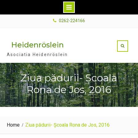
Skip
0262-224166
to
content
Heidenröslein
Asociatia Heidenröslein
Ziua pădurii- Școala
Rona de Jos, 2016
Home
Ziua pădurii- Școala Rona de Jos, 2016