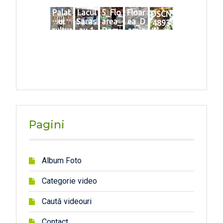
Palat
Lacul
5_Flo
Floar
DSCN
ul
Saras
area_
ea_D
4893
cultur
au 1
Dami
amia
al
an
n_ma
Astra
rtie_2
020
Pagini
Album Foto
Categorie video
Caută videouri
Contact