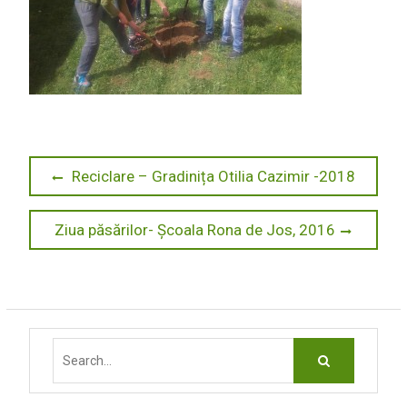
Navigare
Previous
Reciclare – Gradinița Otilia Cazimir -2018
post:
în
Next
Ziua păsărilor- Școala Rona de Jos, 2016
articole
post:
Search
for: