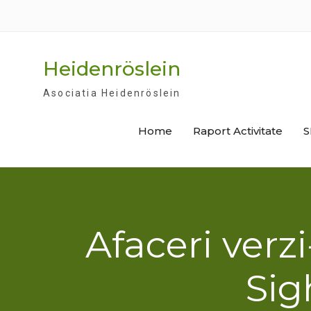
Skip
to
content
Heidenröslein
Asociatia Heidenröslein
Home
Raport Activitate
S
Afaceri verz
Sig