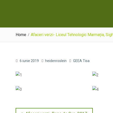
Home
Afaceri verzi- Liceul Tehnologic Marmația, Sig
6 iunie 2019
heidenroslein
GEEA Tisa