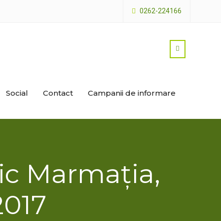
0262-224166
Social
Contact
Campanii de informare
gic Marmația,
2017