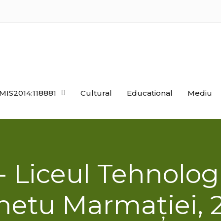
MIS2014:118881
Cultural
Educational
Mediu
i- Liceul Tehnolo
hetu Marmației, 