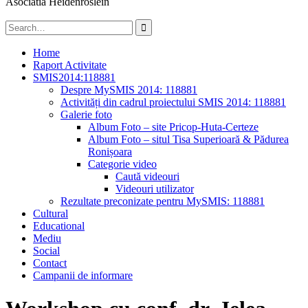
Asociatia Heidenröslein
Search
for:
Home
Raport Activitate
SMIS2014:118881
Despre MySMIS 2014: 118881
Activități din cadrul proiectului SMIS 2014: 118881
Galerie foto
Album Foto – site Pricop-Huta-Certeze
Album Foto – situl Tisa Superioară & Pădurea
Ronișoara
Categorie video
Caută videouri
Videouri utilizator
Rezultate preconizate pentru MySMIS: 118881
Cultural
Educational
Mediu
Social
Contact
Campanii de informare