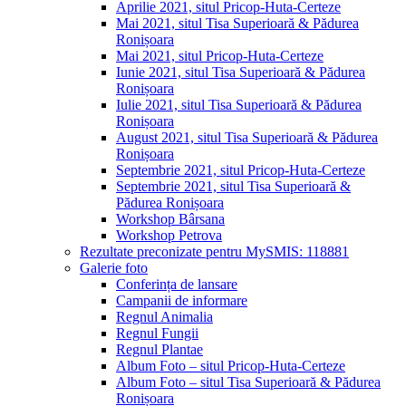
Aprilie 2021, situl Pricop-Huta-Certeze
Mai 2021, situl Tisa Superioară & Pădurea
Ronișoara
Mai 2021, situl Pricop-Huta-Certeze
Iunie 2021, situl Tisa Superioară & Pădurea
Ronișoara
Iulie 2021, situl Tisa Superioară & Pădurea
Ronișoara
August 2021, situl Tisa Superioară & Pădurea
Ronișoara
Septembrie 2021, situl Pricop-Huta-Certeze
Septembrie 2021, situl Tisa Superioară &
Pădurea Ronișoara
Workshop Bârsana
Workshop Petrova
Rezultate preconizate pentru MySMIS: 118881
Galerie foto
Conferința de lansare
Campanii de informare
Regnul Animalia
Regnul Fungii
Regnul Plantae
Album Foto – situl Pricop-Huta-Certeze
Album Foto – situl Tisa Superioară & Pădurea
Ronișoara