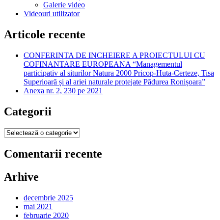
Galerie video
Videouri utilizator
Articole recente
CONFERINTA DE INCHEIERE A PROIECTULUI CU
COFINANTARE EUROPEANA “Managementul
participativ al siturilor Natura 2000 Pricop-Huta-Certeze, Tisa
Superioară și al ariei naturale protejate Pădurea Ronișoara”
Anexa nr. 2, 230 pe 2021
Categorii
Categorii
Comentarii recente
Arhive
decembrie 2025
mai 2021
februarie 2020