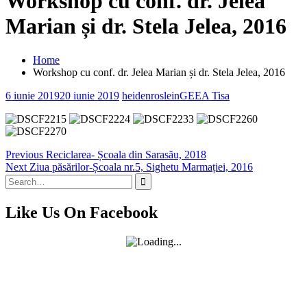
Workshop cu conf. dr. Jelea
Marian și dr. Stela Jelea, 2016
Home
Workshop cu conf. dr. Jelea Marian și dr. Stela Jelea, 2016
6 iunie 2019
20 iunie 2019
heidenroslein
GEEA Tisa
Navigare
Previous
Previous
Reciclarea- Școala din Sarasău, 2018
Next
post:
Next
Ziua păsărilor-Școala nr.5, Sighetu Marmației, 2016
în
Search
post:
articole
for:
Like Us On Facebook