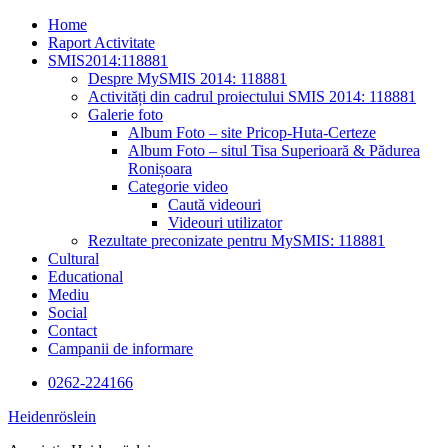
Skip
Home
to
Raport Activitate
content
SMIS2014:118881
Despre MySMIS 2014: 118881
Activități din cadrul proiectului SMIS 2014: 118881
Galerie foto
Album Foto – site Pricop-Huta-Certeze
Album Foto – situl Tisa Superioară & Pădurea
Ronișoara
Categorie video
Caută videouri
Videouri utilizator
Rezultate preconizate pentru MySMIS: 118881
Cultural
Educational
Mediu
Social
Contact
Campanii de informare
0262-224166
Heidenröslein