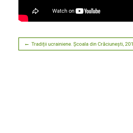
Navigare
Previous
Tradiții ucrainiene. Școala din Crăciunești, 20
post:
în
articole