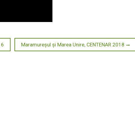
Next
16
Maramureșul și Marea Unire, CENTENAR 2018
post: