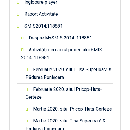
Înglobare player
apele
Tisei
precu
Raport Activitate
m si
masu
SMIS2014:118881
ratori
de
Despre MySMIS 2014: 118881
temp
e
Activități din cadrul proiectului SMIS
2014: 118881
Februarie 2020, situl Tisa Superioară &
Pădurea Ronișoara
Februarie 2020, situl Pricop-Huta-
Certeze
Martie 2020, situl Pricop-Huta-Certeze
Martie 2020, situl Tisa Superioară &
Pădurea Ronișoara