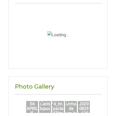
Photo Gallery
04
Canis
4_Im
Urma
2020
APRIL
lupus
pacte
de
0829
IE
-
SiPre
urs in
_120