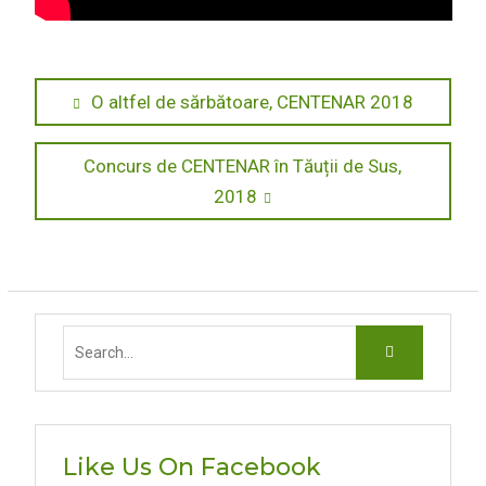
Navigare
Previous
O altfel de sărbătoare, CENTENAR 2018
post:
în
Next
Concurs de CENTENAR în Tăuții de Sus,
articole
post:
2018
Search
for:
Like Us On Facebook