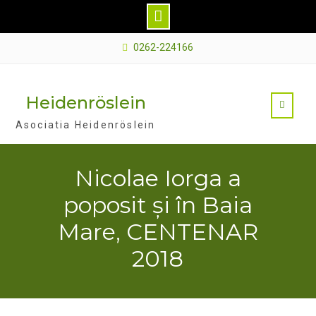
Skip
0262-224166
to
content
Heidenröslein
Asociatia Heidenröslein
Nicolae Iorga a
poposit și în Baia
Mare, CENTENAR
2018