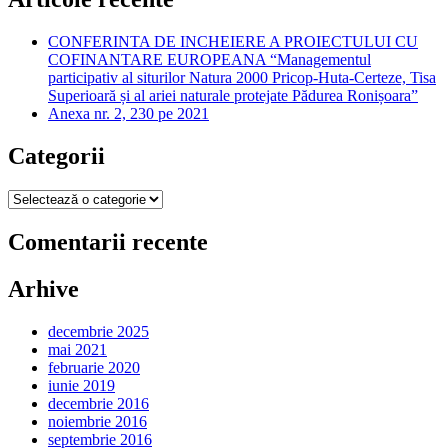
CONFERINTA DE INCHEIERE A PROIECTULUI CU
COFINANTARE EUROPEANA “Managementul
participativ al siturilor Natura 2000 Pricop-Huta-Certeze, Tisa
Superioară și al ariei naturale protejate Pădurea Ronișoara”
Anexa nr. 2, 230 pe 2021
Categorii
Categorii
Comentarii recente
Arhive
decembrie 2025
mai 2021
februarie 2020
iunie 2019
decembrie 2016
noiembrie 2016
septembrie 2016