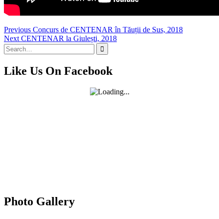
Navigare
Previous
Previous
Concurs de CENTENAR în Tăuții de Sus, 2018
Next
post:
Next
CENTENAR la Giulești, 2018
în
Search
post:
articole
for:
Like Us On Facebook
Photo Gallery