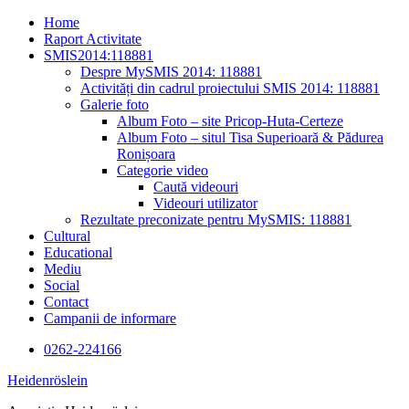
Skip
Home
to
Raport Activitate
content
SMIS2014:118881
Despre MySMIS 2014: 118881
Activități din cadrul proiectului SMIS 2014: 118881
Galerie foto
Album Foto – site Pricop-Huta-Certeze
Album Foto – situl Tisa Superioară & Pădurea
Ronișoara
Categorie video
Caută videouri
Videouri utilizator
Rezultate preconizate pentru MySMIS: 118881
Cultural
Educational
Mediu
Social
Contact
Campanii de informare
0262-224166
Heidenröslein