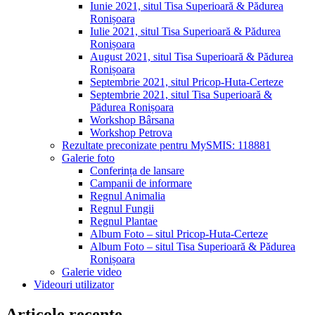
Iunie 2021, situl Tisa Superioară & Pădurea
Ronișoara
Iulie 2021, situl Tisa Superioară & Pădurea
Ronișoara
August 2021, situl Tisa Superioară & Pădurea
Ronișoara
Septembrie 2021, situl Pricop-Huta-Certeze
Septembrie 2021, situl Tisa Superioară &
Pădurea Ronișoara
Workshop Bârsana
Workshop Petrova
Rezultate preconizate pentru MySMIS: 118881
Galerie foto
Conferința de lansare
Campanii de informare
Regnul Animalia
Regnul Fungii
Regnul Plantae
Album Foto – situl Pricop-Huta-Certeze
Album Foto – situl Tisa Superioară & Pădurea
Ronișoara
Galerie video
Videouri utilizator
Articole recente