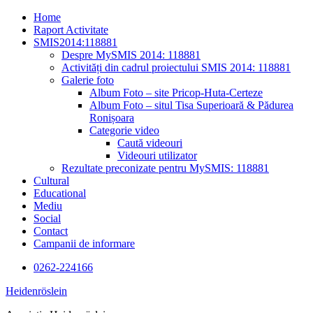
Skip
Home
to
Raport Activitate
content
SMIS2014:118881
Despre MySMIS 2014: 118881
Activități din cadrul proiectului SMIS 2014: 118881
Galerie foto
Album Foto – site Pricop-Huta-Certeze
Album Foto – situl Tisa Superioară & Pădurea
Ronișoara
Categorie video
Caută videouri
Videouri utilizator
Rezultate preconizate pentru MySMIS: 118881
Cultural
Educational
Mediu
Social
Contact
Campanii de informare
0262-224166
Heidenröslein