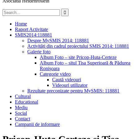
Asociatia Heidenröslein
Search
for:
Home
Raport Activitate
SMIS2014:118881
Despre MySMIS 2014: 118881
Activități din cadrul proiectului SMIS 2014: 118881
Galerie foto
Album Foto – site Pricop-Huta-Certeze
Album Foto – situl Tisa Superioară & Pădurea
Ronișoara
Categorie video
Caută videouri
Videouri utilizator
Rezultate preconizate pentru MySMIS: 118881
Cultural
Educational
Mediu
Social
Contact
Campanii de informare