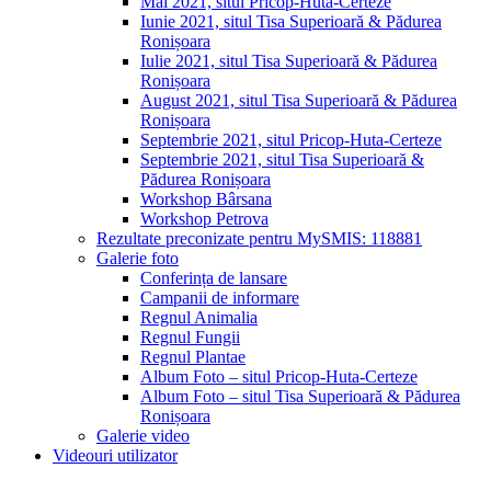
Mai 2021, situl Pricop-Huta-Certeze
Iunie 2021, situl Tisa Superioară & Pădurea
Ronișoara
Iulie 2021, situl Tisa Superioară & Pădurea
Ronișoara
August 2021, situl Tisa Superioară & Pădurea
Ronișoara
Septembrie 2021, situl Pricop-Huta-Certeze
Septembrie 2021, situl Tisa Superioară &
Pădurea Ronișoara
Workshop Bârsana
Workshop Petrova
Rezultate preconizate pentru MySMIS: 118881
Galerie foto
Conferința de lansare
Campanii de informare
Regnul Animalia
Regnul Fungii
Regnul Plantae
Album Foto – situl Pricop-Huta-Certeze
Album Foto – situl Tisa Superioară & Pădurea
Ronișoara
Galerie video
Videouri utilizator