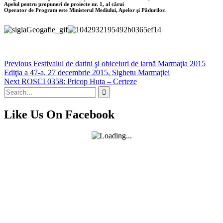
Apelul pentru propuneri de proiecte nr. 1, al cărui
Operator de Program este Ministerul Mediului, Apelor şi Pădurilor.
Navigare
Previous
Previous
Festivalul de datini şi obiceiuri de iarnă Marmaţia 2015
post:
Ediţia a 47-a, 27 decembrie 2015, Sighetu Marmaţiei
în
Next
Next
ROSCI 0358: Pricop Huta – Certeze
articole
Search
post:
for:
Like Us On Facebook