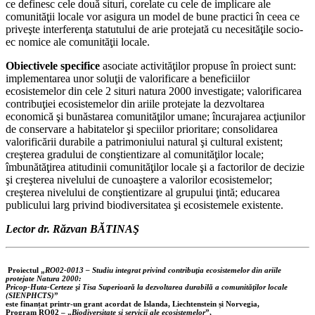
ce definesc cele două situri, corelate cu cele de implicare ale
comunităţii locale vor asigura un model de bune practici în ceea ce
priveşte interferenţa statutului de arie protejată cu necesităţile socio-
ec nomice ale comunităţii locale.
Obiectivele specifice
asociate activităţilor propuse în proiect sunt:
implementarea unor soluţii de valorificare a beneficiilor
ecosistemelor din cele 2 situri natura 2000 investigate; valorificarea
contribuţiei ecosistemelor din ariile protejate la dezvoltarea
economică şi bunăstarea comunităţilor umane; încurajarea acţiunilor
de conservare a habitatelor şi speciilor prioritare; consolidarea
valorificării durabile a patrimoniului natural şi cultural existent;
creşterea gradului de conştientizare al comunităţilor locale;
îmbunătăţirea atitudinii comunităţilor locale şi a factorilor de decizie
şi creşterea nivelului de cunoaştere a valorilor ecosistemelor;
creşterea nivelului de conştientizare al grupului ţintă; educarea
publicului larg privind biodiversitatea şi ecosistemele existente.
Lector dr. Răzvan BĂTINAŞ
Proiectul „
RO02-0013 – Studiu integrat privind contribuţia ecosistemelor din ariile
protejate Natura 2000:
Pricop-Huta-Certeze şi Tisa Superioară la dezvoltarea durabilă a comunităţilor locale
(SIENPHCTS)
”
este finanțat printr-un grant acordat de Islanda, Liechtenstein și Norvegia,
Program RO02 – „
Biodiversitate și servicii ale ecosistemelor
”,