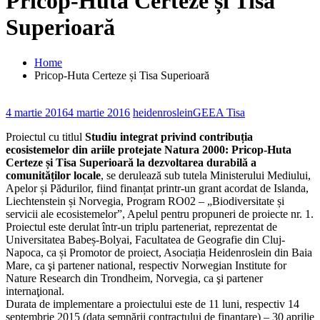
Pricop-Huta Certeze și Tisa
Superioară
Home
Pricop-Huta Certeze și Tisa Superioară
4 martie 2016
4 martie 2016
heidenroslein
GEEA Tisa
Proiectul cu titlul
Studiu integrat privind contribuția
ecosistemelor din ariile protejate Natura 2000: Pricop-Huta
Certeze și Tisa Superioară la dezvoltarea durabilă a
comunităților locale
, se derulează sub tutela Ministerului Mediului,
Apelor și Pădurilor, fiind finanțat printr-un grant acordat de Islanda,
Liechtenstein și Norvegia, Program RO02 – „Biodiversitate și
servicii ale ecosistemelor”, Apelul pentru propuneri de proiecte nr. 1.
Proiectul este derulat într-un triplu parteneriat, reprezentat de
Universitatea Babeș-Bolyai, Facultatea de Geografie din Cluj-
Napoca, ca și Promotor de proiect, Asociația Heidenroslein din Baia
Mare, ca şi partener national, respectiv Norwegian Institute for
Nature Research din Trondheim, Norvegia, ca şi partener
internaţional.
Durata de implementare a proiectului este de 11 luni, respectiv 14
septembrie 2015 (data semnării contractului de finanţare) – 30 aprilie