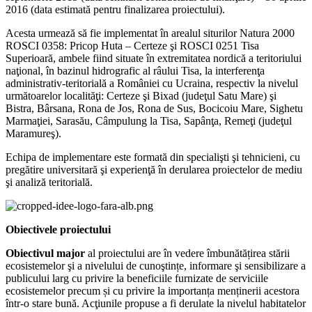
2016 (data estimată pentru finalizarea proiectului).
Acesta urmează să fie implementat în arealul siturilor Natura 2000
ROSCI 0358: Pricop Huta – Certeze şi ROSCI 0251 Tisa
Superioară, ambele fiind situate în extremitatea nordică a teritoriului
naţional, în bazinul hidrografic al râului Tisa, la interferenţa
administrativ-teritorială a României cu Ucraina, respectiv la nivelul
următoarelor localităţi: Certeze şi Bixad (judeţul Satu Mare) şi
Bistra, Bârsana, Rona de Jos, Rona de Sus, Bocicoiu Mare, Sighetu
Marmaţiei, Sarasău, Câmpulung la Tisa, Sapânţa, Remeţi (judeţul
Maramureş).
Echipa de implementare este formată din specialişti şi tehnicieni, cu
pregătire universitară şi experienţă în derularea proiectelor de mediu
şi analiză teritorială.
Obiectivele proiectului
Obiectivul major
al proiectului are în vedere îmbunătățirea stării
ecosistemelor şi a nivelului de cunoştințe, informare şi sensibilizare a
publicului larg cu privire la beneficiile furnizate de serviciile
ecosistemelor precum și cu privire la importanța menținerii acestora
într-o stare bună. Acţiunile propuse a fi derulate la nivelul habitatelor