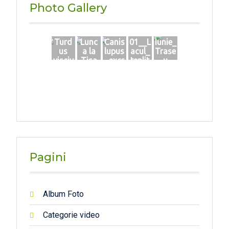
Photo Gallery
Turd
Lunc
Canis
01__L
Iunie_
us
a la
lupus
acul_
Trase
visciv
Tisa
_excr
teplit
u
orus
emen
e_1_p
zona
-
te cu
1
Sâmb
Szak
urme
ra
acs
de
oilor
Zsolt
oase
-
(incisi
Apr2
vi de
020
ierbiv
or)
Pagini
Album Foto
Categorie video