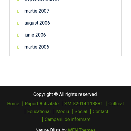
martie 2007
august 2006
iunie 2006
martie 2006
Copyright © All rights reserved.
Home
Raport Activitate
SMIS2014:118881
Cultural
Educational
Mediu
Social
Contact
Campanii de informare
Nature Bliss by
WEN Themes