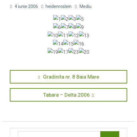
4 iunie 2006
heidenroslein
Mediu
Navigare
Previous
Gradinita nr. 8 Baia Mare
post:
în
Next
Tabara – Delta 2006
articole
post:
Search