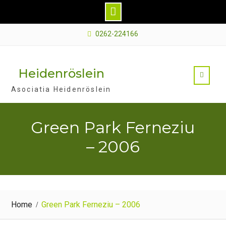
Skip
0262-224166
to
content
Heidenröslein
Asociatia Heidenröslein
Green Park Ferneziu
– 2006
Home
Green Park Ferneziu – 2006