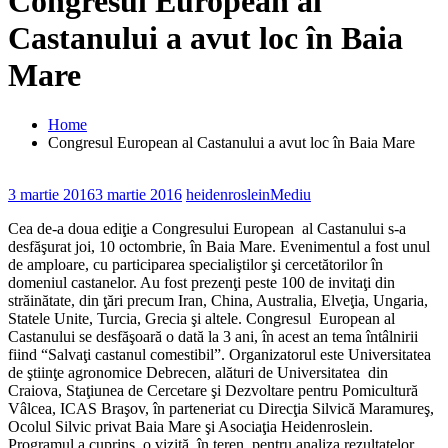
Congresul European al
Castanului a avut loc în Baia
Mare
Home
Congresul European al Castanului a avut loc în Baia Mare
3 martie 2016
3 martie 2016
heidenroslein
Mediu
Cea de-a doua ediţie a Congresului European al Castanului s-a
desfăşurat joi, 10 octombrie, în Baia Mare. Evenimentul a fost unul
de amploare, cu participarea specialiştilor şi cercetătorilor în
domeniul castanelor. Au fost prezenţi peste 100 de invitaţi din
străinătate, din ţări precum Iran, China, Australia, Elveţia, Ungaria,
Statele Unite, Turcia, Grecia şi altele. Congresul European al
Castanului se desfăşoară o dată la 3 ani, în acest an tema întâlnirii
fiind “Salvaţi castanul comestibil”. Organizatorul este Universitatea
de ştiinţe agronomice Debrecen, alături de Universitatea din
Craiova, Staţiunea de Cercetare şi Dezvoltare pentru Pomicultură
Vâlcea, ICAS Braşov, în parteneriat cu Direcţia Silvică Maramureş,
Ocolul Silvic privat Baia Mare şi Asociaţia Heidenroslein.
Programul a cuprins o vizită în teren, pentru analiza rezultatelor