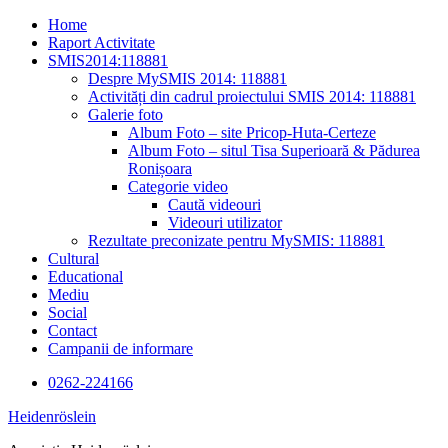
Skip
Home
to
Raport Activitate
content
SMIS2014:118881
Despre MySMIS 2014: 118881
Activități din cadrul proiectului SMIS 2014: 118881
Galerie foto
Album Foto – site Pricop-Huta-Certeze
Album Foto – situl Tisa Superioară & Pădurea
Ronișoara
Categorie video
Caută videouri
Videouri utilizator
Rezultate preconizate pentru MySMIS: 118881
Cultural
Educational
Mediu
Social
Contact
Campanii de informare
0262-224166
Heidenröslein