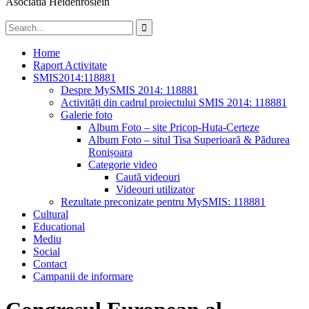
Asociatia Heidenröslein
Search
for:
Home
Raport Activitate
SMIS2014:118881
Despre MySMIS 2014: 118881
Activități din cadrul proiectului SMIS 2014: 118881
Galerie foto
Album Foto – site Pricop-Huta-Certeze
Album Foto – situl Tisa Superioară & Pădurea
Ronișoara
Categorie video
Caută videouri
Videouri utilizator
Rezultate preconizate pentru MySMIS: 118881
Cultural
Educational
Mediu
Social
Contact
Campanii de informare