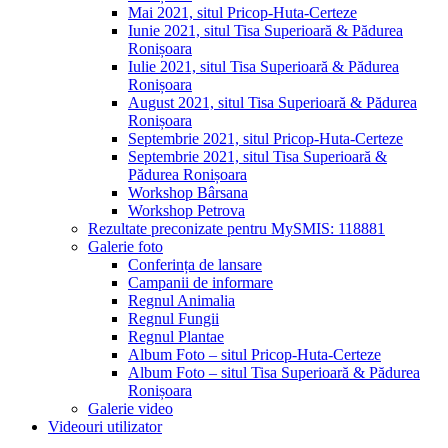
Mai 2021, situl Pricop-Huta-Certeze
Iunie 2021, situl Tisa Superioară & Pădurea
Ronișoara
Iulie 2021, situl Tisa Superioară & Pădurea
Ronișoara
August 2021, situl Tisa Superioară & Pădurea
Ronișoara
Septembrie 2021, situl Pricop-Huta-Certeze
Septembrie 2021, situl Tisa Superioară &
Pădurea Ronișoara
Workshop Bârsana
Workshop Petrova
Rezultate preconizate pentru MySMIS: 118881
Galerie foto
Conferința de lansare
Campanii de informare
Regnul Animalia
Regnul Fungii
Regnul Plantae
Album Foto – situl Pricop-Huta-Certeze
Album Foto – situl Tisa Superioară & Pădurea
Ronișoara
Galerie video
Videouri utilizator