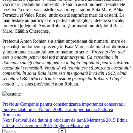
vaccinării castanului comestibil. Până în acest moment, rezultatele
pozitive în urma vaccinărilor s-au înregistrat în Baia Mare, Băiţa,
Ferneziu şi Valea Roşie, unde există suprafeţe mari cu castani. La
manifestare au participat din partea autorităţilor judeţene şi locale,
prefectul judeţului, Anton Rohian, şi primarul municipiului Baia
Mare, Cătălin Cherecheş.
Prefectul Anton Rohian s-a arătat impresionat de numărul mare de
specialişti în domeniu prezenţi în Baia Mare, subliniind simbolistica
şi importanţa castanului pentru maramureşeni:
“Prezenţa dvs. aici
este o onoare pentru noi toţi maramureşenii. Ca cercetători în
domeniu sunteţi bineveniţi pentru a lupta împreună pentru salvarea
castanului comestibil. Vreau să vă reamintesc că prezenţa castanului
comestibil în zona Baia Mare este menţionată încă din 1642, când
secretarul Băii Mari a trimis castane principelui Rakoczi I drept
cadou”
, a spus prefectul Anton Rohian.
Navigare
Previous
Previous
Campanie pentru constientizarea importantei conservarii
post:
biodiversitatii in sit Natura 2000 Tisa Superioara si Padurea
în
Ronisoara
articole
Next
Next
Festivalul de datini şi obiceiuri de iarnă Marmaţia 2015 Ediţia
post:
a 47-a, 27 decembrie 2015, Sighetu Marmaţiei
Search