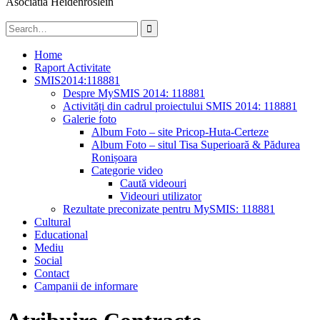
Asociatia Heidenröslein
Search
for:
Home
Raport Activitate
SMIS2014:118881
Despre MySMIS 2014: 118881
Activități din cadrul proiectului SMIS 2014: 118881
Galerie foto
Album Foto – site Pricop-Huta-Certeze
Album Foto – situl Tisa Superioară & Pădurea
Ronișoara
Categorie video
Caută videouri
Videouri utilizator
Rezultate preconizate pentru MySMIS: 118881
Cultural
Educational
Mediu
Social
Contact
Campanii de informare