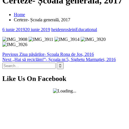
Certeze- Școala generală, 2017
Home
Certeze- Școala generală, 2017
6 iunie 2019
20 iunie 2019
heidenroslein
Educational
Navigare
Previous
Previous
Ziua păsărilor- Școala Rona de Jos, 2016
Next
post:
Next
„Hai să reciclăm!”- Școala nr.5, Sighetu Marmației, 2016
în
Search
post:
articole
for:
Like Us On Facebook