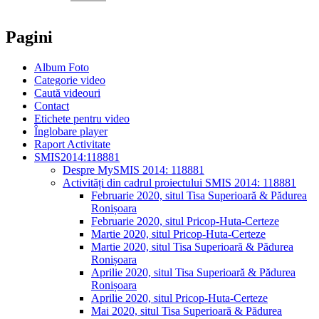
Pagini
Album Foto
Categorie video
Caută videouri
Contact
Etichete pentru video
Înglobare player
Raport Activitate
SMIS2014:118881
Despre MySMIS 2014: 118881
Activități din cadrul proiectului SMIS 2014: 118881
Februarie 2020, situl Tisa Superioară & Pădurea
Ronișoara
Februarie 2020, situl Pricop-Huta-Certeze
Martie 2020, situl Pricop-Huta-Certeze
Martie 2020, situl Tisa Superioară & Pădurea
Ronișoara
Aprilie 2020, situl Tisa Superioară & Pădurea
Ronișoara
Aprilie 2020, situl Pricop-Huta-Certeze
Mai 2020, situl Tisa Superioară & Pădurea