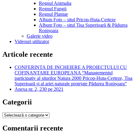
Regnul Animalia
Regnul Fungii
Regnul Plantae
Album Foto – situl Pricop-Huta-Certeze
Album Foto – situl Tisa Superioară & Pădurea
Ronișoara
Galerie video
Videouri utilizator
Articole recente
CONFERINTA DE INCHEIERE A PROIECTULUI CU
COFINANTARE EUROPEANA “Managementul
participativ al siturilor Natura 2000 Pricop-Huta-Certeze, Tisa
Superioară și al ariei naturale protejate Pădurea Ronișoara”
Anexa nr. 2, 230 pe 2021
Categorii
Categorii
Comentarii recente