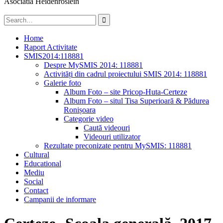
Asociatia Heidenröslein
Search
for:
Home
Raport Activitate
SMIS2014:118881
Despre MySMIS 2014: 118881
Activități din cadrul proiectului SMIS 2014: 118881
Galerie foto
Album Foto – site Pricop-Huta-Certeze
Album Foto – situl Tisa Superioară & Pădurea
Ronișoara
Categorie video
Caută videouri
Videouri utilizator
Rezultate preconizate pentru MySMIS: 118881
Cultural
Educational
Mediu
Social
Contact
Campanii de informare