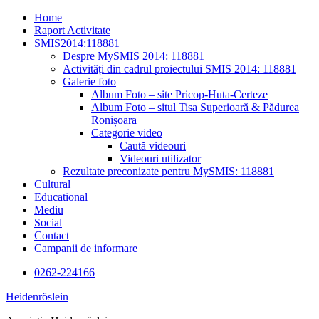
Skip
Home
to
Raport Activitate
content
SMIS2014:118881
Despre MySMIS 2014: 118881
Activități din cadrul proiectului SMIS 2014: 118881
Galerie foto
Album Foto – site Pricop-Huta-Certeze
Album Foto – situl Tisa Superioară & Pădurea
Ronișoara
Categorie video
Caută videouri
Videouri utilizator
Rezultate preconizate pentru MySMIS: 118881
Cultural
Educational
Mediu
Social
Contact
Campanii de informare
0262-224166
Heidenröslein