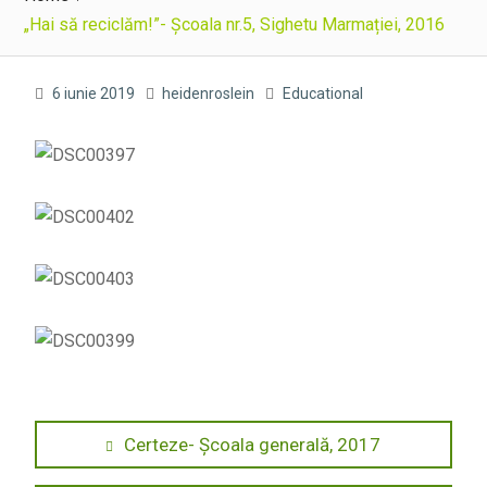
„Hai să reciclăm!”- Școala nr.5, Sighetu Marmației, 2016
6 iunie 2019
heidenroslein
Educational
Navigare
Previous
Certeze- Școala generală, 2017
post:
în