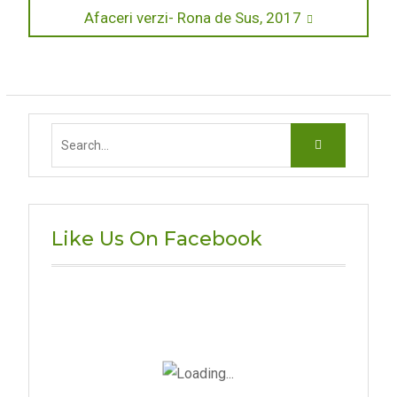
Next
Afaceri verzi- Rona de Sus, 2017
articole
post:
Search
for:
Like Us On Facebook