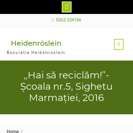
Skip
0262-224166
to
content
Heidenröslein
Asociatia Heidenröslein
„Hai să reciclăm!”-
Școala nr.5, Sighetu
Marmației, 2016
Home