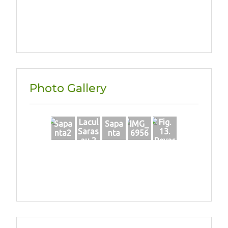
Photo Gallery
Lacul
Fig.
Sapa
Sapa
IMG_
Saras
13.
nta2
nta
6956
au 2
Revar
sarea
parau
lui, cu
form
area
de
bazin
e
acvat