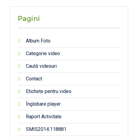
te_in
_aer_
la_Ba
Pagini
lastie
ra_Sa
rasau
Album Foto
Categorie video
Caută videouri
Contact
Etichete pentru video
Înglobare player
Raport Activitate
SMIS2014:118881