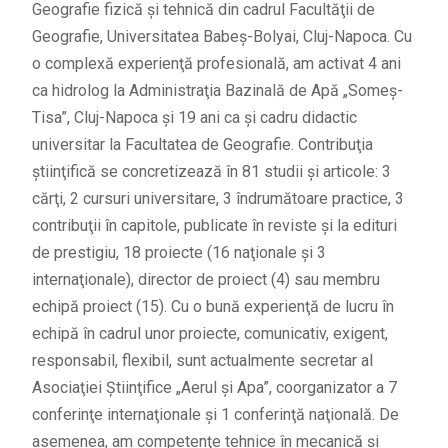
Geografie fizică şi tehnică din cadrul Facultăţii de
Geografie, Universitatea Babeş-Bolyai, Cluj-Napoca. Cu
o complexă experienţă profesională, am activat 4 ani
ca hidrolog la Administraţia Bazinală de Apă „Someş-
Tisa”, Cluj-Napoca şi 19 ani ca şi cadru didactic
universitar la Facultatea de Geografie. Contribuţia
ştiinţifică se concretizează în 81 studii şi articole: 3
cărţi, 2 cursuri universitare, 3 îndrumătoare practice, 3
contribuţii în capitole, publicate în reviste şi la edituri
de prestigiu, 18 proiecte (16 naţionale şi 3
internaţionale), director de proiect (4) sau membru
echipă proiect (15). Cu o bună experienţă de lucru în
echipă în cadrul unor proiecte, comunicativ, exigent,
responsabil, flexibil, sunt actualmente secretar al
Asociaţiei Ştiinţifice „Aerul şi Apa”, coorganizator a 7
conferinţe internaţionale şi 1 conferinţă naţională. De
asemenea, am competenţe tehnice în mecanică şi