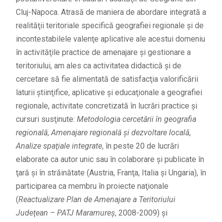
Cluj-Napoca. Atrasă de maniera de abordare integrată a
realităţii teritoriale specifică geografiei regionale şi de
incontestabilele valenţe aplicative ale acestui domeniu
în activităţile practice de amenajare şi gestionare a
teritoriului, am ales ca activitatea didactică şi de
cercetare să fie alimentată de satisfacţia valorificării
laturii ştiinţifice, aplicative şi educaţionale a geografiei
regionale, activitate concretizată în lucrări practice şi
cursuri susţinute:
Metodologia cercetării în geografia
regională
,
Amenajare regională şi dezvoltare locală
,
Analize spaţiale integrate
, în peste 20 de lucrări
elaborate ca autor unic sau în colaborare şi publicate în
ţară şi în străinătate (Austria, Franţa, Italia şi Ungaria), în
participarea ca membru în proiecte naţionale
(
Reactualizare Plan de Amenajare a Teritoriului
Judeţean – PATJ Maramureş
, 2008-2009) şi