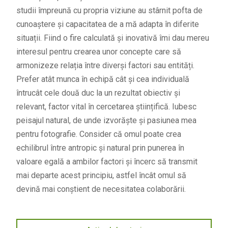
studii împreună cu propria viziune au stârnit pofta de
cunoaștere și capacitatea de a mă adapta în diferite
situații. Fiind o fire calculată și inovativă îmi dau mereu
interesul pentru crearea unor concepte care să
armonizeze relația între diverși factori sau entități.
Prefer atât munca în echipă cât și cea individuală
întrucât cele două duc la un rezultat obiectiv și
relevant, factor vital în cercetarea științifică. Iubesc
peisajul natural, de unde izvorăște și pasiunea mea
pentru fotografie. Consider că omul poate crea
echilibrul între antropic și natural prin punerea în
valoare egală a ambilor factori și încerc să transmit
mai departe acest principiu, astfel încât omul să
devină mai conștient de necesitatea colaborării.
Navigare