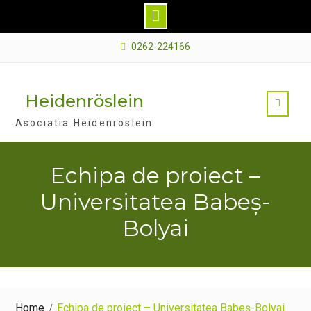
Skip
0262-224166
to
content
Heidenröslein
Asociatia Heidenröslein
Echipa de proiect –
Universitatea Babeș-
Bolyai
Home
Echipa de proiect – Universitatea Babeș-Bolyai