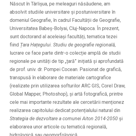
Născut în Târlișua, pe meleaguri năsăudene, am
absolvit studiile universitare și postuniversitare în
domeniul Geografie, în cadrul Facultății de Geografie,
Universitatea Babeș-Bolyai, Cluj-Napoca. În prezent,
sunt doctorand al aceleiași facultăți, tematica tezei
fiind
Țara Hațegului. Studiu de geografie regională
,
lucrare ce face parte dintr-o colecție amplă de studii
regionale pe unități de tip „țară” inițiată și aprofundată
de prof. univ. dr. Pompei Cocean. Pasionat de grafică,
transpusă în elaborare de materiale cartografice
(realizate prin utilizarea softurilor ARC GIS, Corel Draw,
Global Mapper, Photoshop), și artă fotografică, printre
cele mai importante rezultate ale cercetării menționez
realizarea capitolului dedicat potențialului natural din
Strategia de dezvoltare a comunei Aiton 2014-2050
și
elaborarea unor articole cu tematică regională,
hidrologică sau geomorfologică.