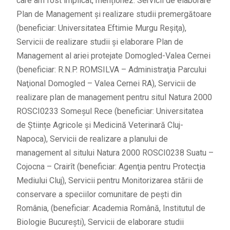
care am fost implicat, menționez: Servicii de elaborare
Plan de Management şi realizare studii premergătoare
(beneficiar: Universitatea Eftimie Murgu Reşiţa),
Servicii de realizare studii şi elaborare Plan de
Management al ariei protejate Domogled-Valea Cernei
(beneficiar: R.N.P. ROMSILVA – Administraţia Parcului
Naţional Domogled – Valea Cernei RA), Servicii de
realizare plan de management pentru situl Natura 2000
ROSCI0233 Someșul Rece (beneficiar: Universitatea
de Științe Agricole și Medicină Veterinară Cluj-
Napoca), Servicii de realizare a planului de
management al sitului Natura 2000 ROSCI0238 Suatu –
Cojocna – Crairît (beneficiar: Agenţia pentru Protecţia
Mediului Cluj), Servicii pentru Monitorizarea stării de
conservare a speciilor comunitare de peşti din
România, (beneficiar: Academia Română, Institutul de
Biologie București), Servicii de elaborare studii