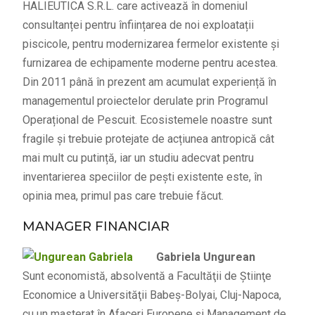
HALIEUTICA S.R.L. care activează în domeniul
consultanței pentru înființarea de noi exploatații
piscicole, pentru modernizarea fermelor existente și
furnizarea de echipamente moderne pentru acestea.
Din 2011 până în prezent am acumulat experiență în
managementul proiectelor derulate prin Programul
Operațional de Pescuit. Ecosistemele noastre sunt
fragile și trebuie protejate de acțiunea antropică cât
mai mult cu putință, iar un studiu adecvat pentru
inventarierea speciilor de pești existente este, în
opinia mea, primul pas care trebuie făcut.
MANAGER FINANCIAR
Gabriela Ungurean
Sunt economistă, absolventă a Facultăţii de Ştiinţe
Economice a Universităţii Babeş-Bolyai, Cluj-Napoca,
cu un masterat în Afaceri Europene şi Management de