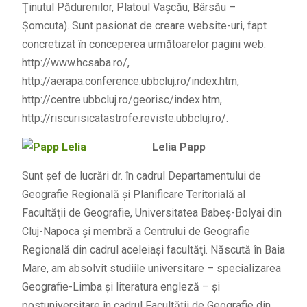
Ţinutul Pădurenilor, Platoul Vaşcău, Bârsău –
Şomcuta). Sunt pasionat de creare website-uri, fapt
concretizat în conceperea următoarelor pagini web:
http://www.hcsaba.ro/,
http://aerapa.conference.ubbcluj.ro/index.htm,
http://centre.ubbcluj.ro/georisc/index.htm,
http://riscurisicatastrofe.reviste.ubbcluj.ro/.
Lelia Papp
Sunt şef de lucrări dr. în cadrul Departamentului de
Geografie Regională şi Planificare Teritorială al
Facultăţii de Geografie, Universitatea Babeş-Bolyai din
Cluj-Napoca şi membră a Centrului de Geografie
Regională din cadrul aceleiaşi facultăţi. Născută în Baia
Mare, am absolvit studiile universitare – specializarea
Geografie-Limba şi literatura engleză – şi
postuniversitare în cadrul Facultăţii de Geografie din