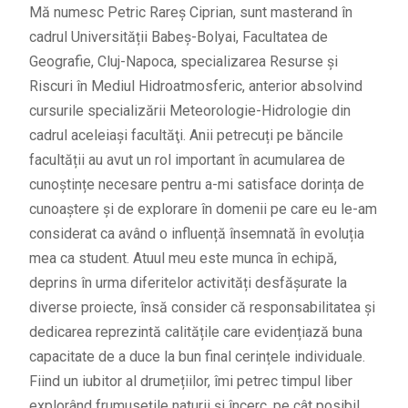
Mă numesc Petric Rareș Ciprian, sunt masterand în
cadrul Universității Babeș-Bolyai, Facultatea de
Geografie, Cluj-Napoca, specializarea Resurse și
Riscuri în Mediul Hidroatmosferic, anterior absolvind
cursurile specializării Meteorologie-Hidrologie din
cadrul aceleiaşi facultăţi. Anii petrecuți pe băncile
facultății au avut un rol important în acumularea de
cunoștințe necesare pentru a-mi satisface dorința de
cunoaștere și de explorare în domenii pe care eu le-am
considerat ca având o influență însemnată în evoluția
mea ca student. Atuul meu este munca în echipă,
deprins în urma diferitelor activități desfășurate la
diverse proiecte, însă consider că responsabilitatea și
dedicarea reprezintă calitățile care evidențiază buna
capacitate de a duce la bun final cerințele individuale.
Fiind un iubitor al drumețiilor, îmi petrec timpul liber
explorând frumusețile naturii și încerc, pe cât posibil,