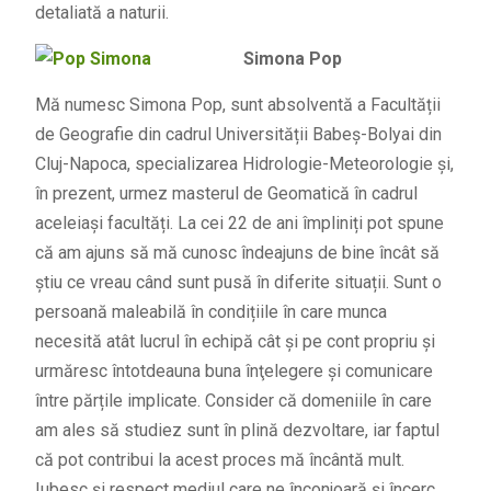
detaliată a naturii.
Simona Pop
Mă numesc Simona Pop, sunt absolventă a Facultății
de Geografie din cadrul Universității Babeș-Bolyai din
Cluj-Napoca, specializarea Hidrologie-Meteorologie și,
în prezent, urmez masterul de Geomatică în cadrul
aceleiași facultăți. La cei 22 de ani împliniți pot spune
că am ajuns să mă cunosc îndeajuns de bine încât să
știu ce vreau când sunt pusă în diferite situații. Sunt o
persoană maleabilă în condițiile în care munca
necesită atât lucrul în echipă cât și pe cont propriu și
urmăresc întotdeauna buna înţelegere și comunicare
între părțile implicate. Consider că domeniile în care
am ales să studiez sunt în plină dezvoltare, iar faptul
că pot contribui la acest proces mă încântă mult.
Iubesc și respect mediul care ne înconjoară și încerc,