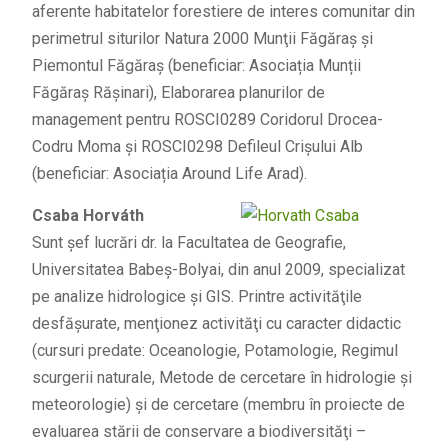
aferente habitatelor forestiere de interes comunitar din
perimetrul siturilor Natura 2000 Munţii Făgăraş şi
Piemontul Făgăraş (beneficiar: Asociația Munții
Făgăraș Rășinari), Elaborarea planurilor de
management pentru ROSCI0289 Coridorul Drocea-
Codru Moma şi ROSCI0298 Defileul Crişului Alb
(beneficiar: Asociația Around Life Arad).
Csaba Horváth
Sunt şef lucrări dr. la Facultatea de Geografie,
Universitatea Babeș-Bolyai, din anul 2009, specializat
pe analize hidrologice și GIS. Printre activităţile
desfăşurate, menţionez activităţi cu caracter didactic
(cursuri predate: Oceanologie, Potamologie, Regimul
scurgerii naturale, Metode de cercetare în hidrologie și
meteorologie) şi de cercetare (membru în proiecte de
evaluarea stării de conservare a biodiversităţi –