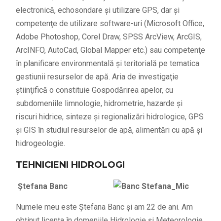
electronică, echosondare şi utilizare GPS, dar şi
competenţe de utilizare software-uri (Microsoft Office,
Adobe Photoshop, Corel Draw, SPSS ArcView, ArcGIS,
ArcINFO, AutoCad, Global Mapper etc.) sau competenţe
în planificare environmentală şi teritorială pe tematica
gestiunii resurselor de apă. Aria de investigaţie
ştiinţifică o constituie Gospodărirea apelor, cu
subdomeniile limnologie, hidrometrie, hazarde şi
riscuri hidrice, sinteze şi regionalizări hidrologice, GPS
şi GIS în studiul resurselor de apă, alimentări cu apă şi
hidrogeologie.
TEHNICIENI HIDROLOGI
Ştefana Banc
Numele meu este Ştefana Banc şi am 22 de ani. Am
obţinut licenţa în domeniile Hidrologie şi Meteorologie,