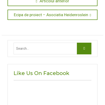
Previous
Articolul anterior
post:
în
Next
Ecipa de proiect – Asociatia Heidenroslein
articole
post:
Search
for:
Like Us On Facebook