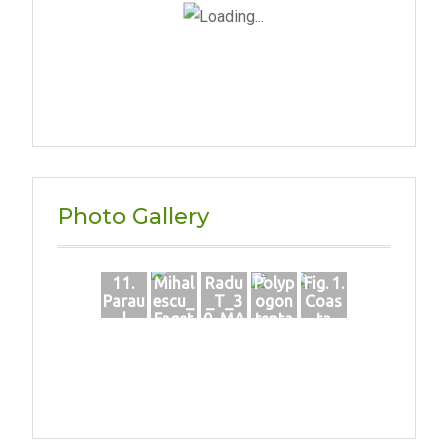
Photo Gallery
11.
Mihal
Radu
Polyp
Fig. 1.
Parau
escu_
_T_3
ogon
Coas
l
Faget
0_MA
tenta
ta
Reme
_mat
I_202
culari
Prisa
ti
ur_M
1__M
a-
cii cu
ARTI
asura
Szak
Carie
E
tori_
acs-
ra
de_ra
Iunie
Huta
dioac
2020
(vest)
tivita