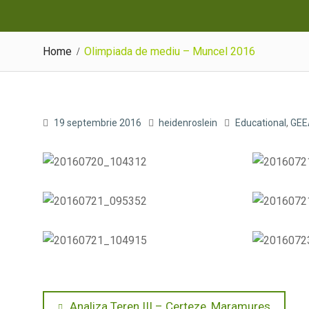
Home
Olimpiada de mediu – Muncel 2016
19 septembrie 2016
heidenroslein
Educational
,
GEE
Navigare
Previous
Analiza Teren III – Certeze, Maramures