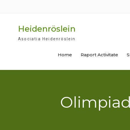
Skip
to
content
Heidenröslein
Asociatia Heidenröslein
Home
Raport Activitate
S
Olimpiad