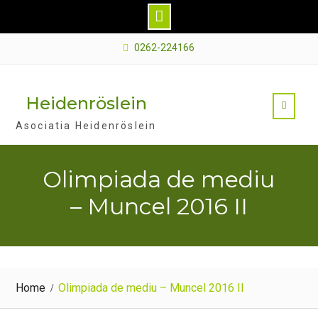
Skip
0262-224166
to
content
Heidenröslein
Asociatia Heidenröslein
Olimpiada de mediu
– Muncel 2016 II
Home
Olimpiada de mediu – Muncel 2016 II