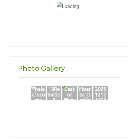
Photo Gallery
Phala
13Re
Cast
Floar
2025
croco
metip
or
ea_D
1212
rax
3
fiber-
amia
1103
carbo
VASIL
n_ma
01
deas
ESCU
rtie_2
upra
Bogd
020
Tisei
an_1
1.09.2
021_