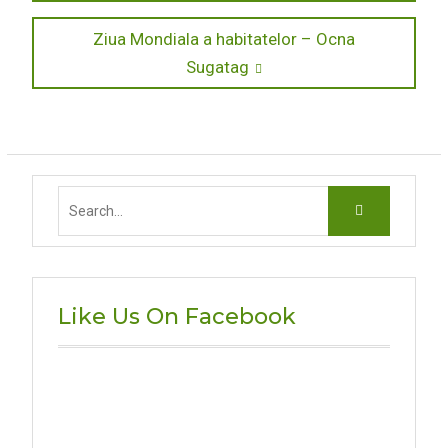
post:
în
Next
Ziua Mondiala a habitatelor – Ocna
articole
post:
Sugatag
Search
for:
Like Us On Facebook